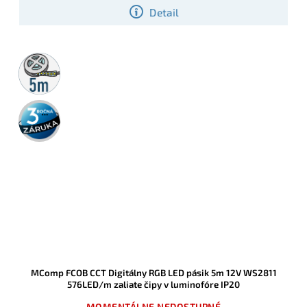
profiloch.
Detail
5m
rolka
3 roky
záruka
MComp FCOB CCT Digitálny RGB LED pásik 5m 12V WS2811
576LED/m zaliate čipy v luminofóre IP20
MOMENTÁLNE NEDOSTUPNÉ