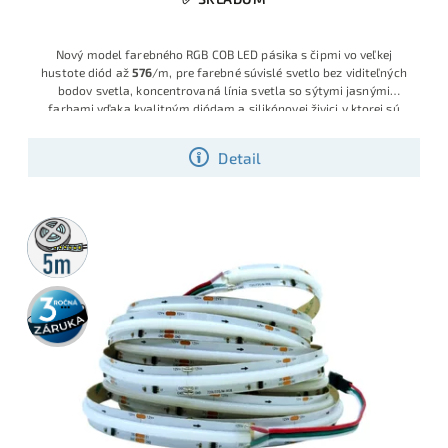
Nový model farebného RGB COB LED pásika s čipmi vo veľkej
hustote diód až
576
/m, pre farebné súvislé svetlo bez viditeľných
bodov svetla, koncentrovaná línia svetla so sýtymi jasnými
farbami vďaka kvalitným diódam a silikónovej živici v ktorej sú
zaliate. Výkon 16 W/m ponúka plynulé a jasné farebné svietenie pre
ideálne riešenie pre moderné interiérové osvetlenie s dlhou
Detail
životnosťou.
5m
rolka
3 roky
záruka