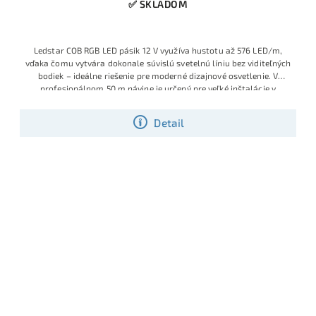
✅ SKLADOM
Ledstar COB RGB LED pásik 12 V využíva hustotu až 576 LED/m,
vďaka čomu vytvára dokonale súvislú svetelnú líniu bez viditeľných
bodiek – ideálne riešenie pre moderné dizajnové osvetlenie. V
profesionálnom 50 m návine je určený pre veľké inštalácie v
hoteloch, obchodných priestoroch, reštauráciách aj prémiových
rezidenčných projektoch, kde sa vyžaduje stabilná farba, vysoký
Detail
svetelný tok a jednotný vzhľad na celej dĺžke.