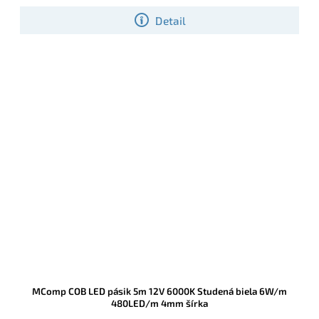
príjemnú atmosféru a úspornú prevádzku s možnosťou
Detail
stmievania.
MComp COB LED pásik 5m 12V 6000K Studená biela 6W/m
480LED/m 4mm šírka