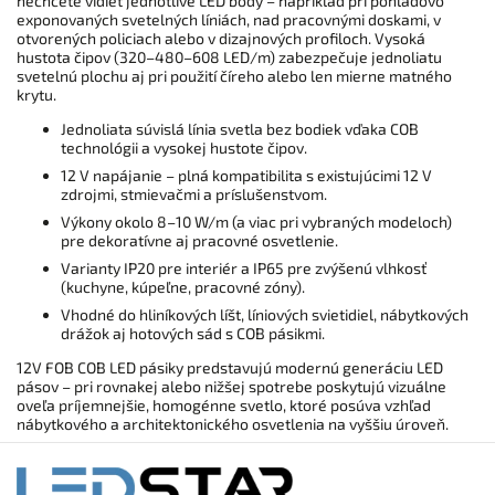
nechcete vidieť jednotlivé LED body – napríklad pri pohľadovo
exponovaných svetelných líniách, nad pracovnými doskami, v
otvorených policiach alebo v dizajnových profiloch. Vysoká
hustota čipov (320–480–608 LED/m) zabezpečuje jednoliatu
svetelnú plochu aj pri použití číreho alebo len mierne matného
krytu.
Jednoliata súvislá línia svetla bez bodiek vďaka COB
technológii a vysokej hustote čipov.
12 V napájanie – plná kompatibilita s existujúcimi 12 V
zdrojmi, stmievačmi a príslušenstvom.
Výkony okolo 8–10 W/m (a viac pri vybraných modeloch)
pre dekoratívne aj pracovné osvetlenie.
Varianty IP20 pre interiér a IP65 pre zvýšenú vlhkosť
(kuchyne, kúpeľne, pracovné zóny).
Vhodné do hliníkových líšt, líniových svietidiel, nábytkových
drážok aj hotových sád s COB pásikmi.
12V FOB COB LED pásiky predstavujú modernú generáciu LED
pásov – pri rovnakej alebo nižšej spotrebe poskytujú vizuálne
oveľa príjemnejšie, homogénne svetlo, ktoré posúva vzhľad
nábytkového a architektonického osvetlenia na vyššiu úroveň.