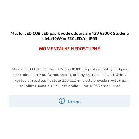
MasterLED COB LED pásik vode odolný 5m 12V 6500K Studená
biela 10W/m 320LED/m IP65
MOMENTÁLNE NEDOSTUPNÉ
MasterLED COB LED pásik 12V 6500K IP65 je profesionálny LED pás
so studenou bielou farbou svetla, určený pre náročné aplikácie s
vyššou vlhkosťou. Hustota 320 LED/m v COB prevedení vytvára
jednoliatu svetelnú líniu bez bodiek, krytie IP65 chráni pred
prachom a striekajúcou vodou a príkon 10W/m zabezpečí vysokú
svietivosť pri stále úspornej prevádzke.
Detail