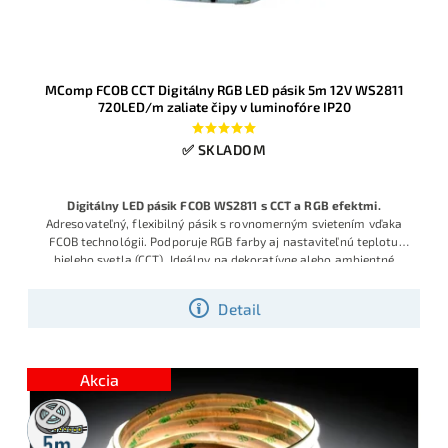
MComp FCOB CCT Digitálny RGB LED pásik 5m 12V WS2811
720LED/m zaliate čipy v luminofóre IP20
✅ SKLADOM
Digitálny LED pásik FCOB WS2811 s CCT a RGB efektmi.
Adresovateľný, flexibilný pásik s rovnomerným svietením vďaka
FCOB technológii. Podporuje RGB farby aj nastaviteľnú teplotu
bieleho svetla (CCT). Ideálny na dekoratívne alebo ambientné
osvetlenie. Kompatibilný s ovládačmi WS2811 (WLED, SP108E,
K1000C). Napájanie 12 V, zaliate čipy, dĺžka 5 m.
Detail
Akcia
5m
rolka