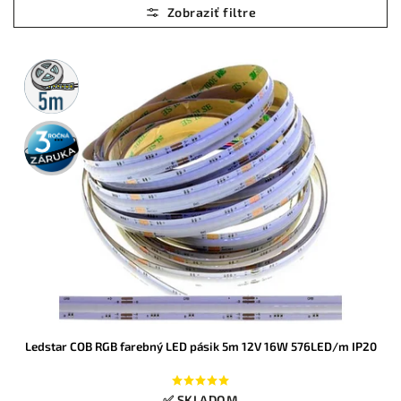
Najlacnejšie
Najdrahšie
Abecedne
5m
rolka
3 roky
záruka
Ledstar COB RGB farebný LED pásik 5m 12V 16W 576LED/m IP20
✅ SKLADOM