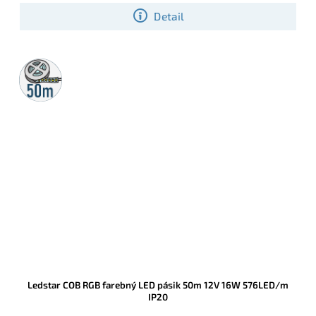
v interiéri.
Detail
50m
rolka
Ledstar COB RGB farebný LED pásik 50m 12V 16W 576LED/m
IP20