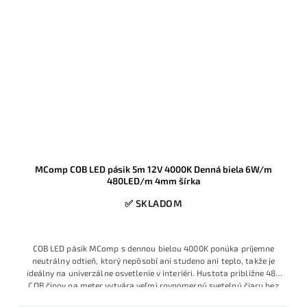
MComp COB LED pásik 5m 12V 4000K Denná biela 6W/m
480LED/m 4mm šírka
✅ SKLADOM
COB LED pásik MComp s dennou bielou 4000K ponúka príjemne
neutrálny odtieň, ktorý nepôsobí ani studeno ani teplo, takže je
ideálny na univerzálne osvetlenie v interiéri. Hustota približne 480
COB čipov na meter vytvára veľmi rovnomernú svetelnú čiaru bez
viditeľných bodiek, čo je výhodné najmä v otvorených alebo nízkych