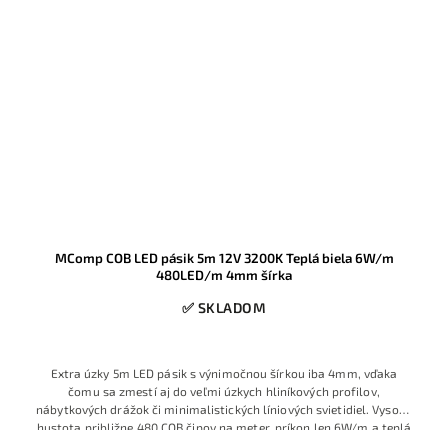
MComp COB LED pásik 5m 12V 3200K Teplá biela 6W/m
480LED/m 4mm šírka
✅ SKLADOM
Extra úzky 5m LED pásik s výnimočnou šírkou iba 4mm, vďaka
čomu sa zmestí aj do veľmi úzkych hliníkových profilov,
nábytkových drážok či minimalistických líniových svietidiel. Vysoká
hustota približne 480 COB čipov na meter, príkon len 6W/m a teplá
biela 3200K zabezpečujú jednoliatu svetelnú líniu bez bodiek,