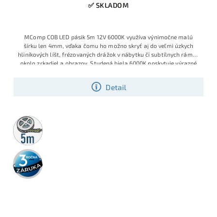
✅ SKLADOM
MComp COB LED pásik 5m 12V 6000K využíva výnimočne malú
šírku len 4mm, vďaka čomu ho možno skryť aj do veľmi úzkych
hliníkových líšt, frézovaných drážok v nábytku či subtílnych rámov
okolo zrkadiel a obrazov. Studená biela 6000K poskytuje výrazné
technické svetlo, COB technológia s vysokou hustotou približne
480 diód/m zabezpečuje súvislú svetelnú čiaru bez bodiek a príkon
Detail
6W/m garantuje úspornú prevádzku.
5m
rolka
3 roky
záruka