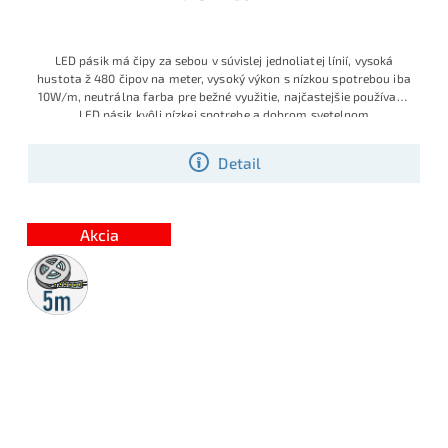
LED pásik má čipy za sebou v súvislej jednoliatej línií, vysoká
hustota ž 480 čipov na meter, vysoký výkon s nízkou spotrebou iba
10W/m, neutrálna farba pre bežné využitie, najčastejšie používaný
LED pásik kvôli nízkej spotrebe a dobrom svetelnom
Detail
Akcia
5m
rolka