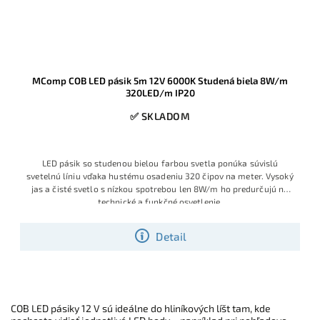
MComp COB LED pásik 5m 12V 6000K Studená biela 8W/m
320LED/m IP20
✅ SKLADOM
LED pásik so studenou bielou farbou svetla ponúka súvislú
svetelnú líniu vďaka hustému osadeniu 320 čipov na meter. Vysoký
jas a čisté svetlo s nízkou spotrebou len 8W/m ho predurčujú na
technické a funkčné osvetlenie.
Detail
COB LED pásiky 12 V sú ideálne do hliníkových líšt tam, kde