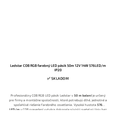
Ledstar COB RGB farebný LED pásik 50m 12V 14W 576LED/m
IP20
✅ SKLADOM
Profesionálny COB RGB LED pásik Ledstar v
50 m balení
je určený
pre firmy a montážne spoločnosti, ktoré potrebujú dlhé, jednotné a
spoľahlivé riešenie farebného osvetlenia. Vysoká hustota
576
LED/m
v COB prevedení vytvára dokonale súvislú svetelnú líniu bez
viditeľných bodov, ideálnu pre moderné dizajnové línové osvetlenie