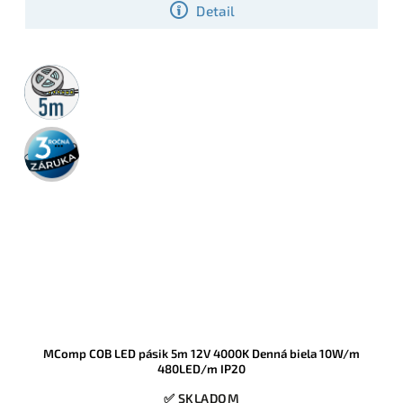
Detail
5m
rolka
3 roky
záruka
MComp COB LED pásik 5m 12V 4000K Denná biela 10W/m
480LED/m IP20
✅ SKLADOM