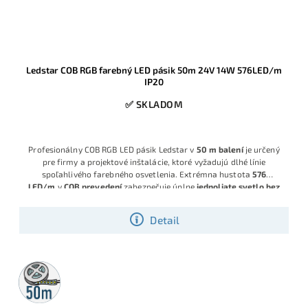
Ledstar COB RGB farebný LED pásik 50m 24V 14W 576LED/m
IP20
✅ SKLADOM
Profesionálny COB RGB LED pásik Ledstar v
50 m balení
je určený
pre firmy a projektové inštalácie, ktoré vyžadujú dlhé línie
spoľahlivého farebného osvetlenia. Extrémna hustota
576
LED/m
v
COB prevedení
zabezpečuje úplne
jednoliate svetlo bez
viditeľných bodov
, pričom napájanie
24V
znižuje úbytky napätia a
robí z pásika ideálny model pre náročné realizácie.
Detail
50m
rolka