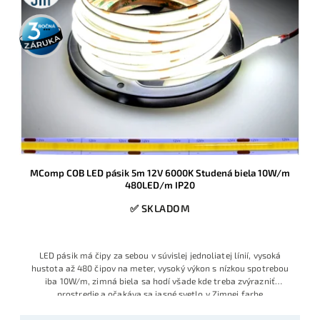
3 roky
záruka
MComp COB LED pásik 5m 12V 6000K Studená biela 10W/m
480LED/m IP20
✅ SKLADOM
LED pásik má čipy za sebou v súvislej jednoliatej línií, vysoká
hustota až 480 čipov na meter, vysoký výkon s nízkou spotrebou
iba 10W/m, zimná biela sa hodí všade kde treba zvýrazniť
prostredie a očakáva sa jasné svetlo v Zimnej farbe