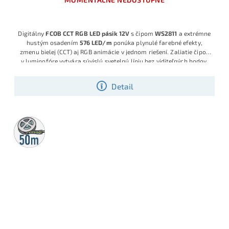
Digitálny
FCOB CCT RGB LED pásik 12V
s čipom
WS2811
a extrémne
hustým osadením
576 LED/m
ponúka plynulé farebné efekty,
zmenu bielej (CCT) aj RGB animácie v jednom riešení. Zaliatie čipov
v luminofóre vytvára súvislú svetelnú líniu bez viditeľných bodov,
ideálnu pre moderné dizajnové a dekoračné inštalácie v interiéri.
Detail
50m
rolka