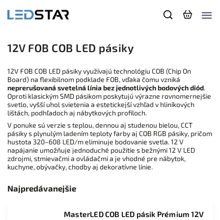
12V FOB COB LED pásiky
12V FOB COB LED pásiky využívajú technológiu COB (Chip On
Board) na flexibilnom podklade FOB, vďaka čomu vzniká
neprerušovaná svetelná línia bez jednotlivých bodových diód
.
Oproti klasickým SMD pásikom poskytujú výrazne rovnomernejšie
svetlo, vyšší uhol svietenia a estetickejší vzhľad v hliníkových
lištách, podhľadoch aj nábytkových profiloch.
V ponuke sú verzie s teplou, dennou aj studenou bielou, CCT
pásiky s plynulým ladením teploty farby aj COB RGB pásiky, pričom
hustota 320–608 LED/m eliminuje bodovanie svetla. 12 V
napájanie umožňuje jednoduché použitie s bežnými 12 V LED
zdrojmi, stmievačmi a ovládačmi a je vhodné pre nábytok,
kuchyne, obývačky, chodby aj dekoratívne línie.
Najpredávanejšie
MasterLED COB LED pásik Prémium 12V