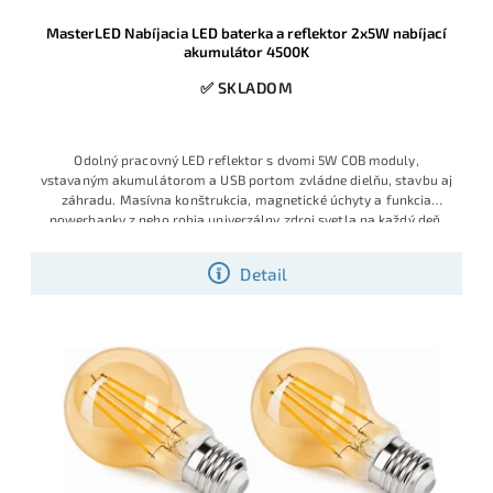
MasterLED Nabíjacia LED baterka a reflektor 2x5W nabíjací
akumulátor 4500K
✅ SKLADOM
Odolný pracovný LED reflektor s dvomi 5W COB moduly,
vstavaným akumulátorom a USB portom zvládne dielňu, stavbu aj
záhradu. Masívna konštrukcia, magnetické úchyty a funkcia
powerbanky z neho robia univerzálny zdroj svetla na každý deň.
Detail