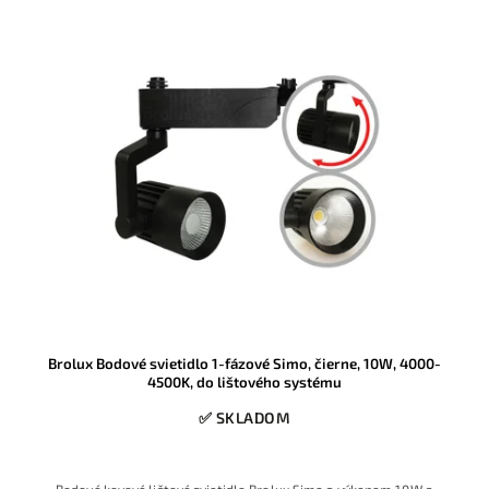
Brolux Bodové svietidlo 1-fázové Simo, čierne, 10W, 4000-
4500K, do lištového systému
✅ SKLADOM
Bodové kovové lištové svietidlo Brolux Simo s výkonom 10 W a