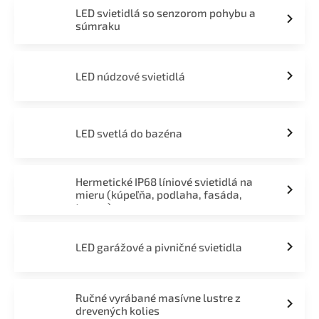
LED svietidlá so senzorom pohybu a
súmraku
LED núdzové svietidlá
LED svetlá do bazéna
Hermetické IP68 líniové svietidlá na
mieru (kúpeľňa, podlaha, fasáda,
terasa)
LED garážové a pivničné svietidla
Ručné vyrábané masívne lustre z
drevených kolies