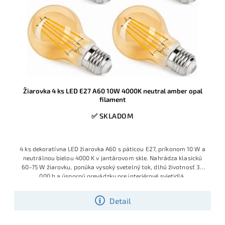
Žiarovka 4 ks LED E27 A60 10W 4000K neutral amber opal
filament
✅ SKLADOM
4 ks dekoratívna LED žiarovka A60 s päticou E27, príkonom 10 W a
neutrálnou bielou 4000 K v jantárovom skle. Nahrádza klasickú
60–75 W žiarovku, ponúka vysoký svetelný tok, dlhú životnosť 30
000 h a úspornú prevádzku pre interiérové svietidlá.
Detail