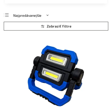
Najpredávanejšie
Najlacnejšie
Najdrahšie
Abecedne