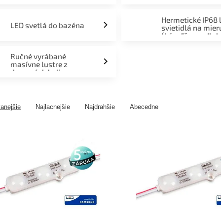
Hermetické IP68 
LED svetlá do bazéna
svietidlá na mier
(kúpeľňa, podlah
fasáda, terasa)
Ručné vyrábané
masívne lustre z
drevených kolies
anejšie
Najlacnejšie
Najdrahšie
Abecedne