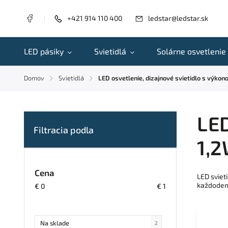
+421 914 110 400
ledstar@ledstar.sk
LED pásiky
Svietidlá
Solárne osvetlenie
Domov
Svietidlá
LED osvetlenie, dizajnové svietidlo s výkon
/
/
LED
1,2
Cena
LED sviet
každoden
€
0
€
1
Na sklade
2