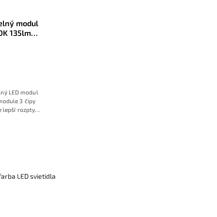
elný modul
0K 135lm
2V
elný LED modul
odule 3 čipy
 lepší rozptyl
ou iba 1,2W, s
rým farebným
farba LED svietidla