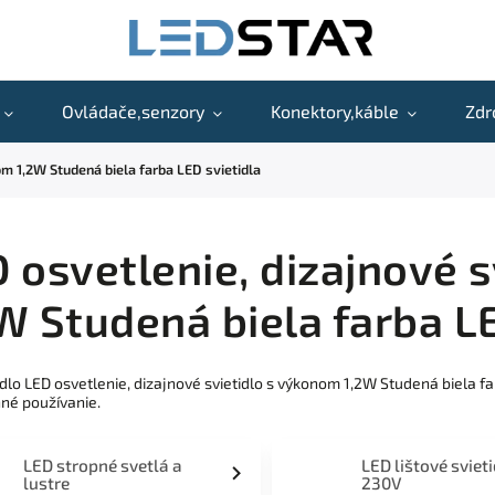
Ovládače,senzory
Konektory,káble
Zdr
om 1,2W Studená biela farba LED svietidla
 osvetlenie, dizajnové 
W Studená biela farba LE
idlo LED osvetlenie, dizajnové svietidlo s výkonom 1,2W Studená biela 
né používanie.
LED stropné svetlá a
LED lištové sviet
lustre
230V