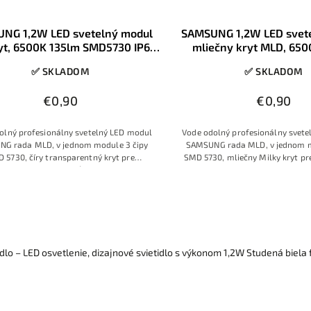
NG 1,2W LED svetelný modul
SAMSUNG 1,2W LED svet
ryt, 6500K 135lm SMD5730 IP68
mliečny kryt MLD, 650
12V
SMD5730 IP68 1
✅ SKLADOM
✅ SKLADOM
€0,90
€0,90
olný profesionálny svetelný LED modul
Vode odolný profesionálny svet
G rada MLD, v jednom module 3 čipy
SAMSUNG rada MLD, v jednom m
 5730, číry transparentný kryt pre
SMD 5730, mliečny Milky kryt pre
nu možnú svietivosť, model s vysokou
svetla, úsporný model so spotreb
ivosťou a s dobrým farebným podaním
vysokou svietivosťou a s dob
svetla.
podaním svetla.
idlo – LED osvetlenie, dizajnové svietidlo s výkonom 1,2W Studená biela 