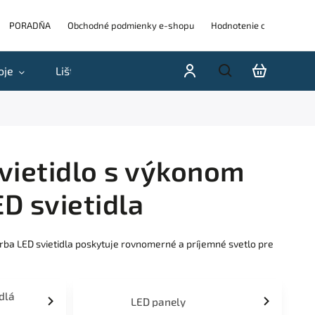
PORADŇA
Obchodné podmienky e-shopu
Hodnotenie obchodu
oje
Lišty
Akcie a výpredaje
Blog
H
svietidlo s výkonom
D svietidla
farba LED svietidla poskytuje rovnomerné a príjemné svetlo pre
idlá
LED panely