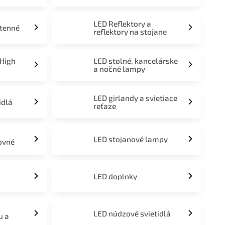
LED Reflektory a
stenné
reflektory na stojane
 High
LED stolné, kancelárske
a nočné lampy
LED girlandy a svietiace
idlá
reťaze
LED stojanové lampy
ovné
LED doplnky
LED núdzové svietidlá
u a