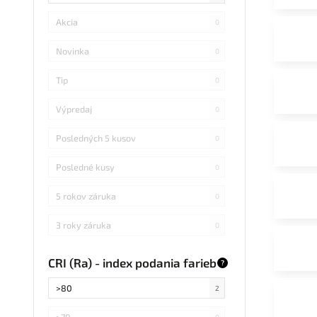
Akcia
0
Novinka
0
Tip
0
Výpredaj
0
Posledných 5 kusov
0
Posledné kusy
0
5 rokov záruka
0
3 roky záruka
0
CRI (Ra) - index podania farieb
?
>80
2
>70
0