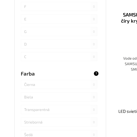
SMD 4014
0
F
0
SAMSU
COB
0
E
0
číry k
SMD 5730
0
G
0
SMD
0
D
0
LED DIP
0
C
0
Vode od
SAMSUN
S14 LED
0
B
SMD
0
Farba
?
maximál
SMD Samsung
0
sviet
Čierna
0
SMD 2838
0
Biela
0
SMD 2836
0
Transparentná
0
LED sviet
SMD 5730 Samsung
2
Strieborná
0
Refond
0
Šedá
0