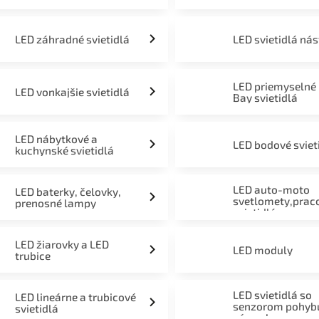
LED záhradné svietidlá
LED svietidlá ná
LED priemyselné
LED vonkajšie svietidlá
Bay svietidlá
LED nábytkové a
LED bodové sviet
kuchynské svietidlá
LED auto-moto
LED baterky, čelovky,
svetlomety,prac
prenosné lampy
svietidlá
LED žiarovky a LED
LED moduly
trubice
LED svietidlá so
LED lineárne a trubicové
senzorom pohyb
svietidlá
súmraku