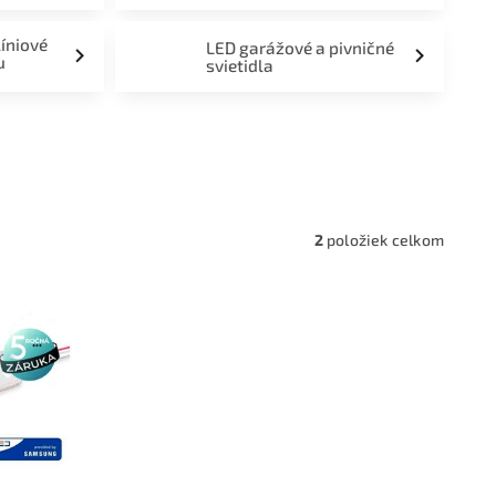
líniové
LED garážové a pivničné
u
svietidla
a,
2
položiek celkom