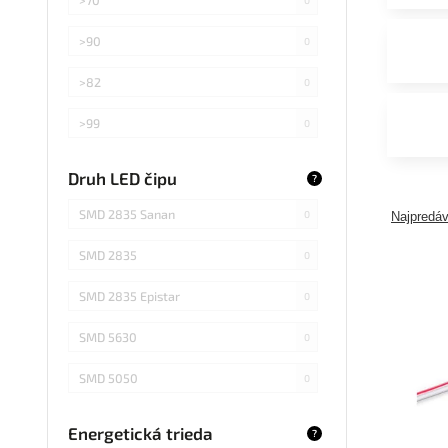
>90
0
>82
0
>99
0
>75
0
Druh LED čipu
?
Záleží od použitej žiarovky
0
SMD 2835 Sanan
0
Najpredáv
SMD 2835
0
SMD 2835 Epistar
0
SMD 5630
0
SMD 5050
0
COB Epistar
0
Energetická trieda
?