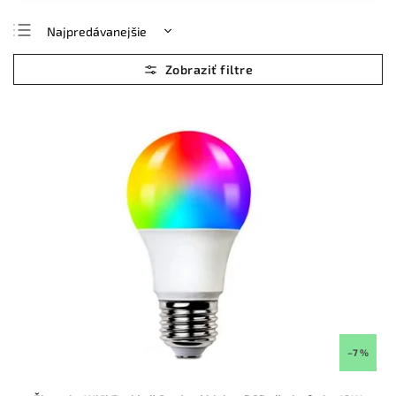
Najpredávanejšie
Najlacnejšie
Najdrahšie
Abecedne
–7 %