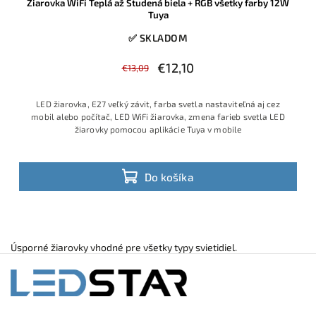
Žiarovka WiFi Teplá až Studená biela + RGB všetky farby 12W
Tuya
✅ SKLADOM
€12,10
€13,09
LED žiarovka, E27 veľký závit, farba svetla nastaviteľná aj cez
mobil alebo počítač, LED WiFi žiarovka, zmena farieb svetla LED
žiarovky pomocou aplikácie Tuya v mobile
Do košíka
Úsporné žiarovky vhodné pre všetky typy svietidiel.