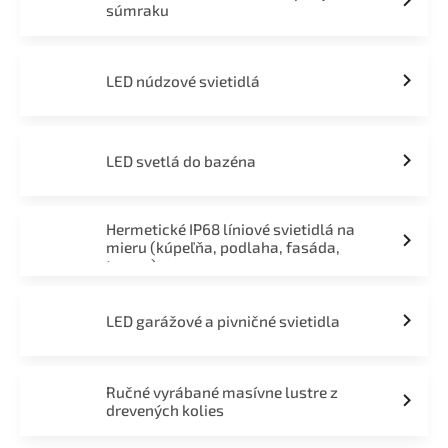
súmraku
LED núdzové svietidlá
LED svetlá do bazéna
Hermetické IP68 líniové svietidlá na
mieru (kúpeľňa, podlaha, fasáda,
terasa)
LED garážové a pivničné svietidla
Ručné vyrábané masívne lustre z
drevených kolies