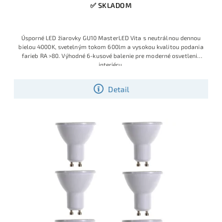
✅ SKLADOM
Úsporné LED žiarovky GU10 MasterLED Vita s neutrálnou dennou
bielou 4000K, svetelným tokom 600lm a vysokou kvalitou podania
farieb RA >80. Výhodné 6-kusové balenie pre moderné osvetlenie
interiéru.
Detail