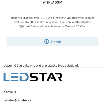
✅ SKLADOM
Úsporná LED žiarovka GU10 7W s intenzívnym studeným bielym
svetlom (6200K), 600lm a vysokou kvalitou svetla (RA>80).
Výhodné 6-kusové balenie zo série MasterLED Vita.
Detail
Úsporné žiarovky vhodné pre všetky typy svietidiel.
Kontakt
ledstar
@
ledstar.sk