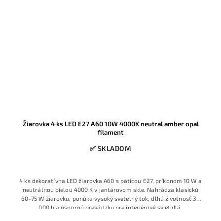
Žiarovka 4 ks LED E27 A60 10W 4000K neutral amber opal
filament
✅ SKLADOM
4 ks dekoratívna LED žiarovka A60 s päticou E27, príkonom 10 W a
neutrálnou bielou 4000 K v jantárovom skle. Nahrádza klasickú
60–75 W žiarovku, ponúka vysoký svetelný tok, dlhú životnosť 30
000 h a úspornú prevádzku pre interiérové svietidlá.