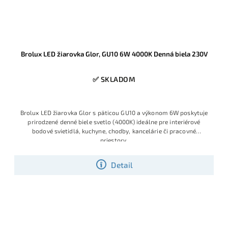
Brolux LED žiarovka Glor, GU10 6W 4000K Denná biela 230V
✅ SKLADOM
Brolux LED žiarovka Glor s päticou GU10 a výkonom 6W poskytuje
prirodzené denné biele svetlo (4000K) ideálne pre interiérové
bodové svietidlá, kuchyne, chodby, kancelárie či pracovné
priestory.
Detail