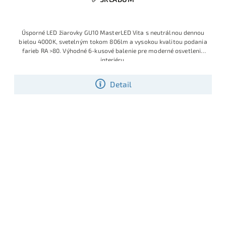
Úsporné LED žiarovky GU10 MasterLED Vita s neutrálnou dennou
bielou 4000K, svetelným tokom 806lm a vysokou kvalitou podania
farieb RA >80. Výhodné 6-kusové balenie pre moderné osvetlenie
interiéru.
Detail