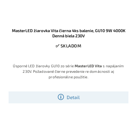
MasterLED žiarovka Vita čierna 4ks balenie, GU10 9W 4000K
Denná biela 230V
✅ SKLADOM
Úsporné LED žiarovky GU10 zo série
MasterLED Vita
s napájaním
230V. Požadované čierne prevedenie re domácnosti aj
profesionálne použitie.
Detail