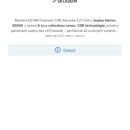
✅ SKLADOM
MasterLED 6W filament COB žiarovka E27 G45 s
teplou bielou
3000K
v balení
6 ks s výhodnou cenou
.
COB technológia
vytvára
jednoliate svetlo bez LED bodiek – perfektné do ovalných svietidiel,
dekorácie či retro lampy
Detail