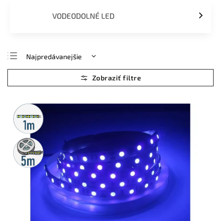
VODEODOLNÉ LED
Najpredávanejšie
Najlacnejšie
Najdrahšie
Abecedne
Metrážny
predaj
5m
rolka