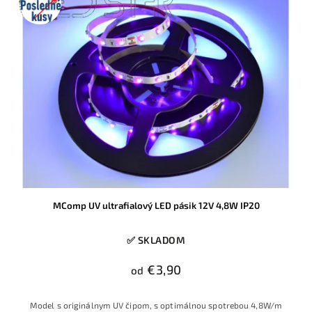
kusy
MComp UV ultrafialový LED pásik 12V 4,8W IP20
✅ SKLADOM
€3,90
od
Model s originálnym UV čipom, s optimálnou spotrebou 4,8W/m