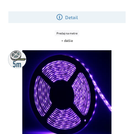
Detail
Predaj na metre
+ ďalšie
5m
rolka