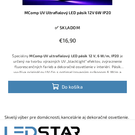
MComp UV Ultrafialový LED pásik 12V 6W IP20
✅ SKLADOM
€16,90
Špeciálny
MComp UV ultrafialový LED pásik 12 V, 6 W/m, IP20
je
určený na tvorbu výrazných UV „blacklight“ efektov, zvýraznenie
fluorescenčných farieb a dekoračné osvetlenie v interiéri. Pásik
využíva originálny UV čip s optimalizovaným príkonom 6 W/m a
vlnovou dĺžkou približne 395–405 nm, vďaka čomu ponúka
spoľahlivý UV výkon pri nízkej spotrebe energie.
Do košíka
Skvelý výber pre domácnosti, kancelárie aj dekoračné osvetlenie.