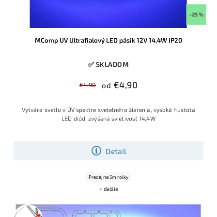
–25 %
MComp UV Ultrafialový LED pásik 12V 14,4W IP20
✅ SKLADOM
€4,90
€4,90
od
Vytvára svetlo v ÚV spektre svetelného žiarenia, vysoká hustota
LED diód, zvýšená svietivosť 14,4W
Detail
Predaj na 5m rolky
+ ďalšie
Posledné