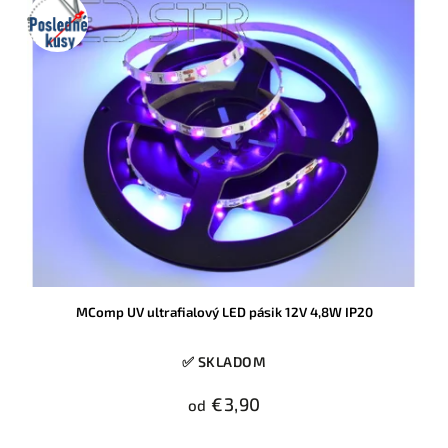
Posledné
kusy
MComp UV ultrafialový LED pásik 12V 4,8W IP20
✅ SKLADOM
€3,90
od