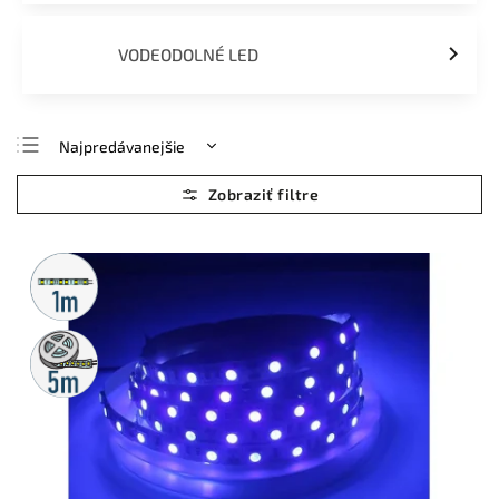
VODEODOLNÉ LED
Najpredávanejšie
Najlacnejšie
Najdrahšie
Abecedne
Metrážny
predaj
5m
rolka