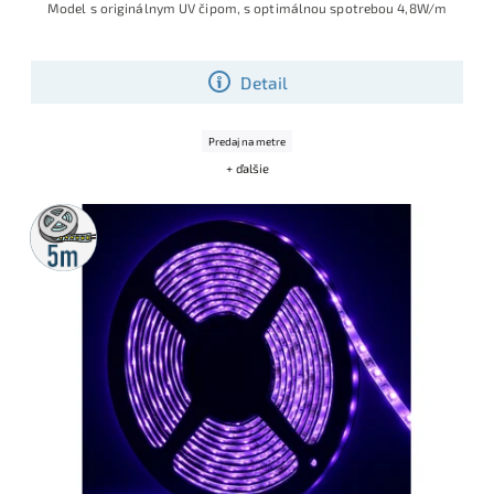
Model s originálnym UV čipom, s optimálnou spotrebou 4,8W/m
Detail
Predaj na metre
+ ďalšie
5m
rolka