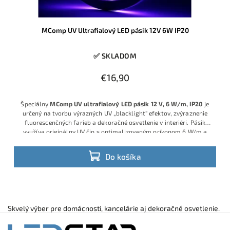
MComp UV Ultrafialový LED pásik 12V 6W IP20
✅ SKLADOM
€16,90
Špeciálny
MComp UV ultrafialový LED pásik 12 V, 6 W/m, IP20
je
určený na tvorbu výrazných UV „blacklight“ efektov, zvýraznenie
fluorescenčných farieb a dekoračné osvetlenie v interiéri. Pásik
využíva originálny UV čip s optimalizovaným príkonom 6 W/m a
vlnovou dĺžkou približne 395–405 nm, vďaka čomu ponúka
spoľahlivý UV výkon pri nízkej spotrebe energie.
Do košíka
Skvelý výber pre domácnosti, kancelárie aj dekoračné osvetlenie.