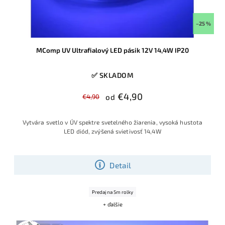
–25 %
MComp UV Ultrafialový LED pásik 12V 14,4W IP20
✅ SKLADOM
€4,90
€4,90
od
Vytvára svetlo v ÚV spektre svetelného žiarenia, vysoká hustota
LED diód, zvýšená svietivosť 14,4W
Detail
Predaj na 5m rolky
+ ďalšie