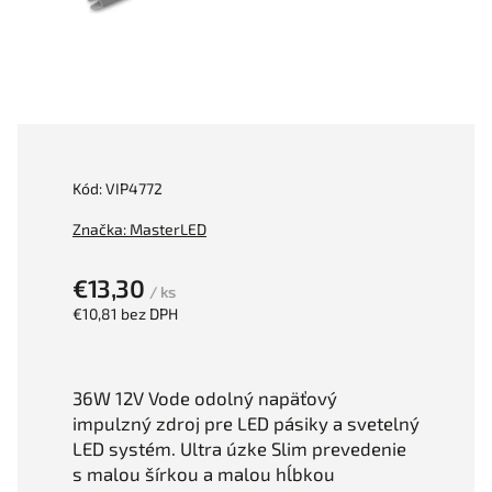
Kód:
VIP4772
Značka:
MasterLED
€13,30
/ ks
€10,81 bez DPH
36W 12V Vode odolný napäťový
impulzný zdroj pre LED pásiky a svetelný
LED systém. Ultra úzke Slim prevedenie
s malou šírkou a malou hĺbkou