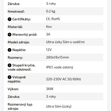
3 roky
Záruka
:
0.2 kg
Hmotnosť
:
CE, RoHS
Certifikáty
:
?
Kov
Materiál
:
3A
Menovitý prúd
:
?
Ultra úzky Slim s vodičmi
Model zdroja
:
12V
Napätie
:
?
280x18x15mm
Rozmery
:
Stupeň krytia,
?
IP67, vode odolný
vode odolnosť
:
Vstupné
?
220-230V AC 50/60Hz
napätie
:
36W
Výkon
:
3 roky
Záruka
:
Rozmerový typ
Ultra Slim (úzky)
zdroja
: