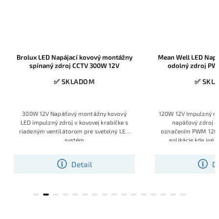
ovový montážny
Mean Well LED Napájací spínaný vode
Br
V 300W 12V
odolný zdroj PWM-120-24 IP67
OM
✅ SKLADOM
tážny kovový
120W 12V Impulzný napájací vode odolný
ovej krabičke s
napäťový zdroj od Mean Well, s
p
e svetelný LED
označením PWM 120-24, aj pre náročné
aplikácie kde iné zdroje nefungujú
správne
il
Detail