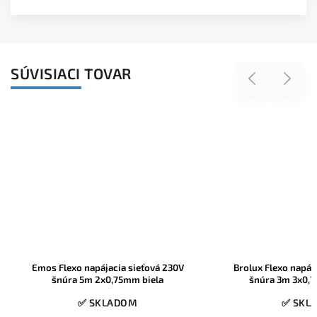
SÚVISIACI TOVAR
Previous
Next
á 230V
Brolux Flexo napájacia sieťová 230V
Brolux
la
šnúra 3m 3x0,75mm čierna s
3
konektorom
✅ SKLADOM