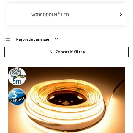
VODEODOLNÉ LED
Najpredávanejšie
Najlacnejšie
Najdrahšie
Abecedne
5m
rolka
3 roky
záruka