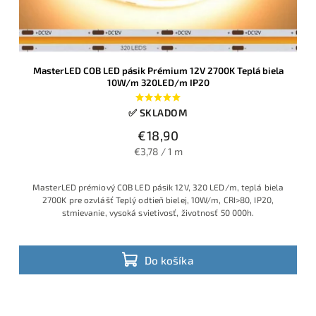
MasterLED COB LED pásik Prémium 12V 2700K Teplá biela
10W/m 320LED/m IP20
✅ SKLADOM
€18,90
€3,78 / 1 m
MasterLED prémiový COB LED pásik 12V, 320 LED/m, teplá biela
2700K pre ozvlášť Teplý odtieň bielej, 10W/m, CRI>80, IP20,
stmievanie, vysoká svietivosť, životnosť 50 000h.
Do košíka