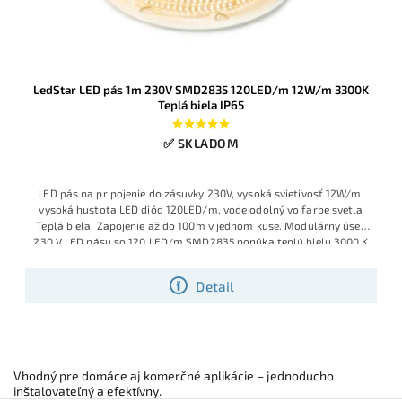
LedStar LED pás 1m 230V SMD2835 120LED/m 12W/m 3300K
Teplá biela IP65
✅ SKLADOM
LED pás na pripojenie do zásuvky 230V, vysoká svietivosť 12W/m,
vysoká hustota LED diód 120LED/m, vode odolný vo farbe svetla
Teplá biela. Zapojenie až do 100m v jednom kuse. Modulárny úsek
230 V LED pásu so 120 LED/m SMD2835 ponúka teplú bielu 3000 K
pri spotrebe 12 W/m. Pás je zaliaty v silikónovom plášti s krytím
IP65, takže je chránený pred prachom a striekajúcou vodou a
Detail
vhodný aj pre náročnejšie prostredia.
Vhodný pre domáce aj komerčné aplikácie – jednoducho
inštalovateľný a efektívny.