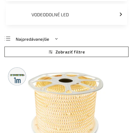
VODEODOLNÉ LED
Najpredávanejšie
Najlacnejšie
Najdrahšie
Abecedne
Metrážny
predaj