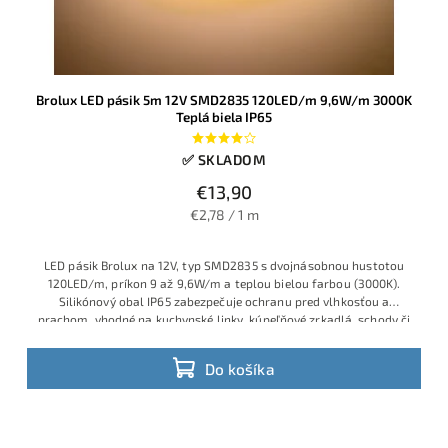
Brolux LED pásik 5m 12V SMD2835 120LED/m 9,6W/m 3000K
Teplá biela IP65
✅ SKLADOM
€13,90
€2,78 / 1 m
LED pásik Brolux na 12V, typ SMD2835 s dvojnásobnou hustotou
120LED/m, príkon 9 až 9,6W/m a teplou bielou farbou (3000K).
Silikónový obal IP65 zabezpečuje ochranu pred vlhkosťou a
prachom, vhodné na kuchynské linky, kúpeľňové zrkadlá, schody či
podsvietenie v exteriéri aj interiéri.
Do košíka