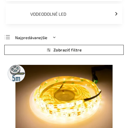
VODEODOLNÉ LED
Najpredávanejšie
Najlacnejšie
Najdrahšie
Abecedne
5m
rolka