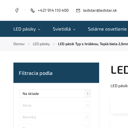
+421 914 110 400
ledstar@ledstar.sk
LED pásiky
Svietidlá
Solárne osvetlenie
Domov
LED pásiky
LED pásik Typ s hrúbkou, Teplá biela 2,6m
/
/
LED
LED pásik
Na sklade
1
Akcia
0
Novinka
0