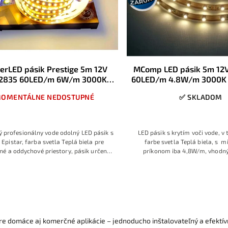
erLED pásik Prestige 5m 12V
MComp LED pásik 5m 12
2835 60LED/m 6W/m 3000K
60LED/m 4.8W/m 3000K T
Teplá biela 8mm IP65
IP65
OMENTÁLNE NEDOSTUPNÉ
✅ SKLADOM
 profesionálny vode odolný LED pásik s
LED pásik s krytím voči vode, v 
 Epistar, farba svetla Teplá biela pre
farbe svetla Teplá biela, s 
né a oddychové priestory, pásik určený
príkonom iba 4,8W/m, vhodný
ofesionálne použitie s požiadavkou na
osvetlenie
 šírku, ale s dostatočnou hrúbkou
medeného podkladu, 3 ročná
e domáce aj komerčné aplikácie – jednoducho inštalovateľný a efektív