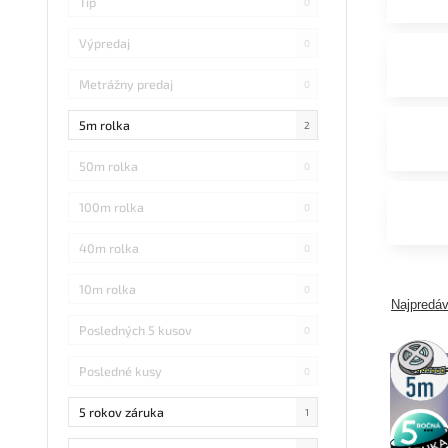
Tip
0
Výpredaj
0
Metrážny predaj
0
5m rolka
2
50m rolka
0
100m rolka
0
40m rolka
0
10m rolka
0
Najpredáv
Posledných 5 kusov
0
5m
rolka
Posledné kusy
0
5 rokov záruka
1
5 rokov
záruka