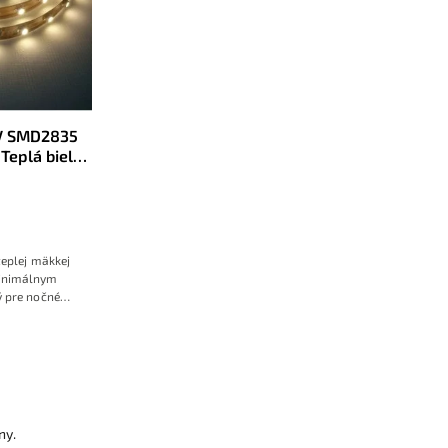
V SMD2835
eplá biela
teplej mäkkej
minimálnym
 pre nočné
ny.