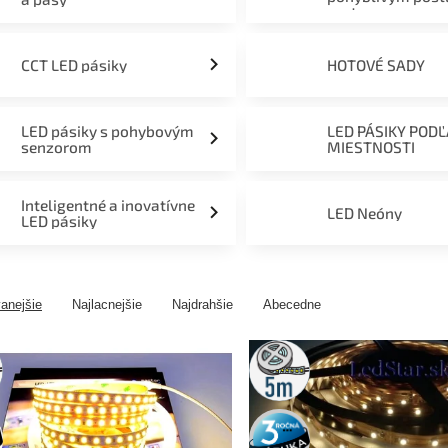
svetom
CCT LED pásiky
HOTOVÉ SADY
LED pásiky s pohybovým
LED PÁSIKY POD
senzorom
MIESTNOSTI
Inteligentné a inovatívne
LED Neóny
LED pásiky
anejšie
Najlacnejšie
Najdrahšie
Abecedne
5m
rolka
3 roky
záruka