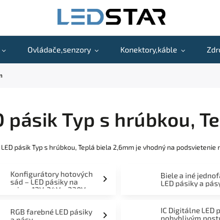
Ovládače,senzory
Konektory,káble
Zdr
m
 pásik Typ s hrúbkou, T
 LED pásik Typ s hrúbkou, Teplá biela 2,6mm je vhodný na podsvietenie 
Konfigurátory hotových
Biele a iné jedno
sád – LED pásiky na
LED pásiky a pás
mieru 12V, 24V a 230V
IC Digitálne LED 
RGB farebné LED pásiky
pohyblivým pos
a pásy