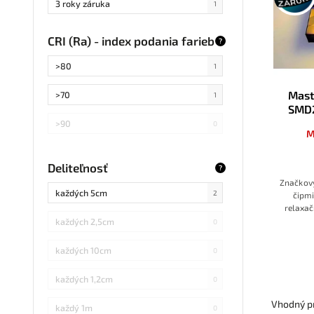
3 roky záruka
1
CRI (Ra) - index podania farieb
?
>80
1
Mast
>70
1
SMD
>90
0
M
Deliteľnosť
?
Značkový
každých 5cm
2
čipmi
relaxač
pre pr
každých 2,5cm
0
8mm
každých 10cm
0
každých 1,2cm
0
Vhodný pr
každý 1m
0