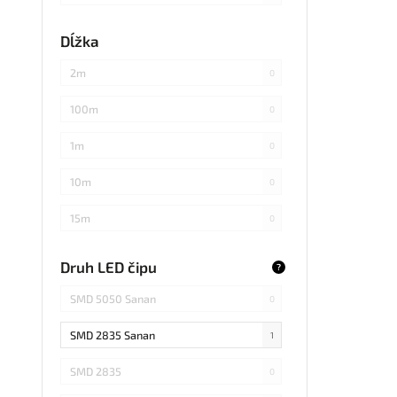
každých 3cm
0
Dĺžka
každých 20cm
0
2m
0
každých 4cm
0
100m
0
každých 2cm
0
1m
0
každých 17cm
0
10m
0
5
0
15m
0
každých 7,1cm
0
20m
0
Druh LED čipu
?
každých 1,5cm
0
25m
0
SMD 5050 Sanan
0
každých 6cm
0
30m
0
SMD 2835 Sanan
1
3m
0
SMD 2835
0