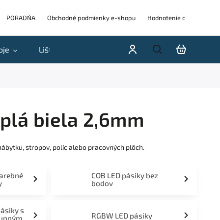
PORADŇA
Obchodné podmienky e-shopu
Hodnotenie obchodu
oje
Lišty
Akcie a výpredaje
Blog
H
eplá biela 2,6mm
nábytku, stropov, políc alebo pracovných plôch.
farebné
COB LED pásiky bez
y
bodov
pásiky s
RGBW LED pásiky
tupným