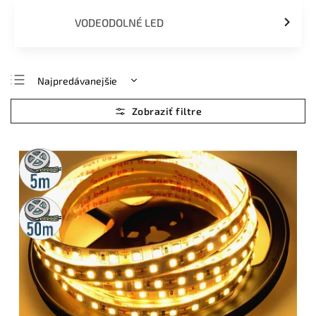
VODEODOLNÉ LED
Najpredávanejšie
Najlacnejšie
Najdrahšie
Abecedne
5m
rolka
50m
rolka