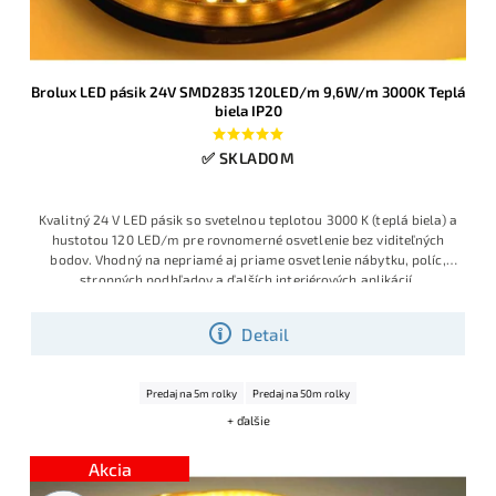
Brolux LED pásik 24V SMD2835 120LED/m 9,6W/m 3000K Teplá
biela IP20
✅ SKLADOM
Kvalitný 24 V LED pásik so svetelnou teplotou 3000 K (teplá biela) a
hustotou 120 LED/m pre rovnomerné osvetlenie bez viditeľných
bodov. Vhodný na nepriamé aj priame osvetlenie nábytku, políc,
stropných podhľadov a ďalších interiérových aplikácií.
Detail
Predaj na 5m rolky
Predaj na 50m rolky
+ ďalšie
Akcia