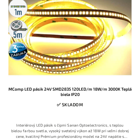
Metrážny
predaj
5m
rolka
3 roky
záruka
MComp LED pásik 24V SMD2835 120LED/m 18W/m 3000K Teplá
biela IP20
✅ SKLADOM
Interiérový LED pásik s čipmi Sanan Optoelectronics, s teplou
bielou farbou svetla, vysoký svetelný výkon až 18W pri veľmi dobrej
cene, kvalitný Prémium profesionálny model na 24V napätie s