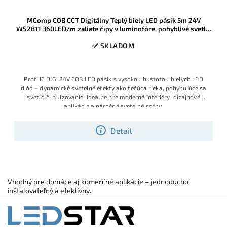
MComp COB CCT Digitálny Teplý biely LED pásik 5m 24V
WS2811 360LED/m zaliate čipy v luminofóre, pohyblivé svetlo,
IP20
✅ SKLADOM
Profi IC DiGi 24V COB LED pásik s vysokou hustotou bielych LED
diód – dynamické svetelné efekty ako tečúca rieka, pohybujúce sa
svetlo či pulzovanie. Ideálne pre moderné interiéry, dizajnové
aplikácie a náročné svetelné scény.
Detail
Vhodný pre domáce aj komerčné aplikácie – jednoducho
inštalovateľný a efektívny.