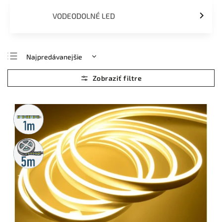
VODEODOLNÉ LED
Najpredávanejšie
Najlacnejšie
Najdrahšie
Abecedne
Metrážny
predaj
5m
rolka