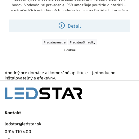
bodov. Vodeodolné prevedenie IP68 umožňuje použitie v interiéri aj
v náročnejších exteriérových podmienkach – na fasádach, terasách
či v záhrade.
Detail
Predaj na metre
Predaj na 5m rolky
+ ďalšie
Vhodný pre domáce aj komerčné aplikácie – jednoducho
inštalovateľný a efektívny.
Kontakt
ledstar
@
ledstar.sk
0914 110 400