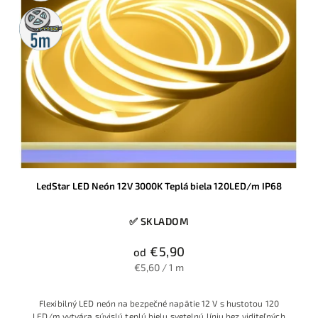
5m
rolka
LedStar LED Neón 12V 3000K Teplá biela 120LED/m IP68
✅ SKLADOM
€5,90
od
€5,60 / 1 m
Flexibilný LED neón na bezpečné napätie 12 V s hustotou 120
LED/m vytvára súvislú teplú bielu svetelnú líniu bez viditeľných