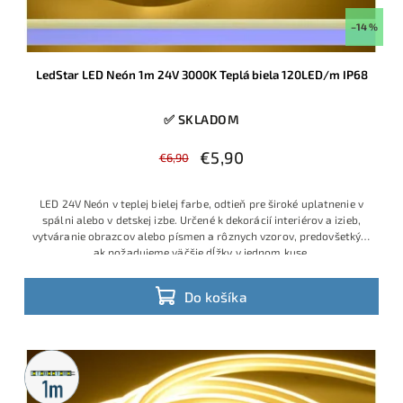
–14 %
LedStar LED Neón 1m 24V 3000K Teplá biela 120LED/m IP68
✅ SKLADOM
€5,90
€6,90
LED 24V Neón v teplej bielej farbe, odtieň pre široké uplatnenie v
spálni alebo v detskej izbe. Určené k dekorácií interiérov a izieb,
vytváranie obrazcov alebo písmen a rôznych vzorov, predovšetkým
ak požadujeme väčšie dĺžky v jednom kuse.
Do košíka
Metrážny
predaj