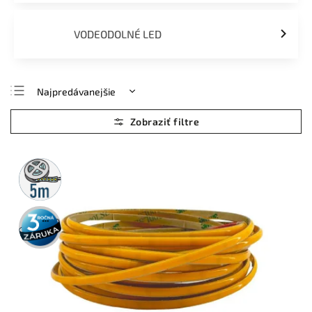
VODEODOLNÉ LED
Najpredávanejšie
Najlacnejšie
Najdrahšie
Abecedne
5m
rolka
3 roky
záruka