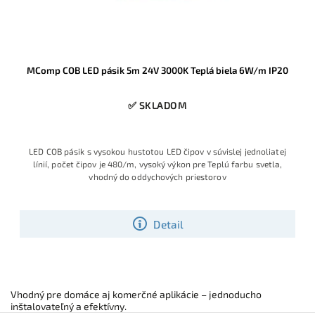
MComp COB LED pásik 5m 24V 3000K Teplá biela 6W/m IP20
✅ SKLADOM
LED COB pásik s vysokou hustotou LED čipov v súvislej jednoliatej
línií, počet čipov je 480/m, vysoký výkon pre Teplú farbu svetla,
vhodný do oddychových priestorov
Detail
Vhodný pre domáce aj komerčné aplikácie – jednoducho
inštalovateľný a efektívny.