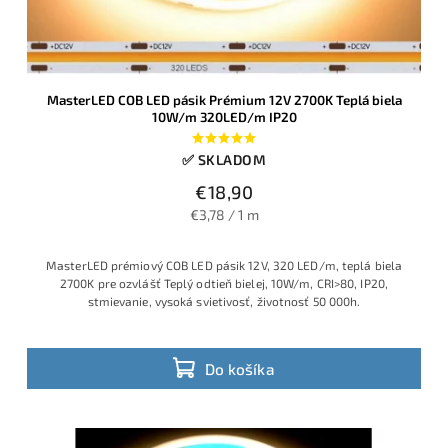
MasterLED COB LED pásik Prémium 12V 2700K Teplá biela
10W/m 320LED/m IP20
✅ SKLADOM
€18,90
€3,78 / 1 m
MasterLED prémiový COB LED pásik 12V, 320 LED/m, teplá biela
2700K pre ozvlášť Teplý odtieň bielej, 10W/m, CRI>80, IP20,
stmievanie, vysoká svietivosť, životnosť 50 000h.
Do košíka