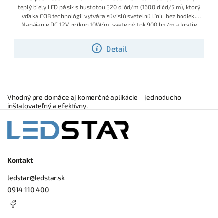
teplý biely LED pásik s hustotou 320 diód/m (1600 diód/5 m), ktorý
vďaka COB technológii vytvára súvislú svetelnú líniu bez bodiek.
Napájanie DC 12V, príkon 10W/m, svetelný tok 900 lm/m a krytie
IP65 je riešenie pre podsvietenie kuchynských liniek, kúpeľní, terás,
pergol či iných priestorov so zvýšenou vlhkosťou.
Detail
Vhodný pre domáce aj komerčné aplikácie – jednoducho
inštalovateľný a efektívny.
Kontakt
ledstar
@
ledstar.sk
0914 110 400