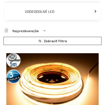
VODEODOLNÉ LED
Najpredávanejšie
Najlacnejšie
Najdrahšie
Abecedne
5m
rolka
3 roky
záruka