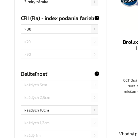
3 roky záruka
1
CRI (Ra) - index podania farieb
?
>80
1
Brolux
>70
0
3000K+
>90
0
Deliteľnosť
?
CCT Duá
každých 5cm
0
svetl
miešanie
každých 2,5cm
0
každých 10cm
1
každých 1,2cm
0
Vhodný pr
každý 1m
0