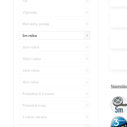
Tip
0
Výpredaj
0
Metrážny predaj
0
5m rolka
1
50m rolka
0
100m rolka
0
40m rolka
0
10m rolka
0
Najpredáv
Posledných 5 kusov
0
5m
rolka
Posledné kusy
0
5 rokov záruka
0
3 roky
záruka