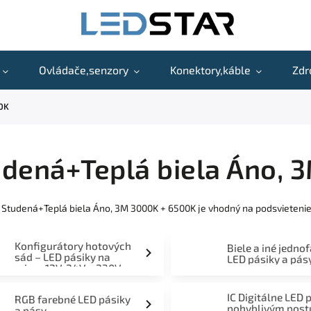
Ovládače,senzory
Konektory,káble
Zdr
00K
dená+Teplá biela Áno, 
 Studená+Teplá biela Áno, 3M 3000K + 6500K je vhodný na podsvietenie 
Konfigurátory hotových
Biele a iné jedno
sád – LED pásiky na
LED pásiky a pás
mieru 12V, 24V a 230V
IC Digitálne LED 
RGB farebné LED pásiky
pohyblivým pos
a pásy