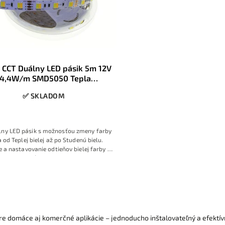
 CCT Duálny LED pásik 5m 12V
14,4W/m SMD5050 Tepla
Studená 6500K 60LED/m IP20
✅ SKLADOM
lny LED pásik s možnosťou zmeny farby
a od Teplej bielej až po Studenú bielu.
 a nastavovanie odtieňov bielej farby s
možnosťou stmievania
e domáce aj komerčné aplikácie – jednoducho inštalovateľný a efektív