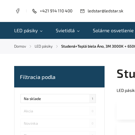
+421 914 110 400
ledstar@ledstar.sk
LED pásiky
Svietidlá
Solárne osvetlenie
Domov
LED pásiky
Studená+Teplá biela Áno, 3M 3000K + 65
/
/
Stu
LED pásik
Na sklade
1
Akcia
0
Novinka
0