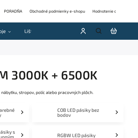
PORADŇA
Obchodné podmienky e-shopu
Hodnotenie obchodu
oje
Lišty
Akcie a výpredaje
Blog
H
3M 3000K + 6500K
nábytku, stropov, políc alebo pracovných plôch.
farebné
COB LED pásiky bez
y
bodov
pásiky s
RGBW LED pásiky
tupným