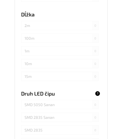
každých 3cm
0
Dĺžka
každých 20cm
0
2m
0
každých 4cm
0
100m
0
každých 2cm
0
1m
0
každých 17cm
0
10m
0
5
0
15m
0
každých 7,1cm
0
20m
0
Druh LED čipu
?
každých 1,5cm
0
25m
0
SMD 5050 Sanan
0
každých 6cm
0
30m
0
SMD 2835 Sanan
0
3m
0
SMD 2835
0