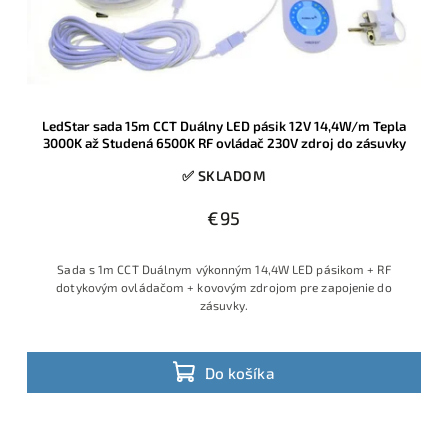
LedStar sada 15m CCT Duálny LED pásik 12V 14,4W/m Tepla
3000K až Studená 6500K RF ovládač 230V zdroj do zásuvky
✅ SKLADOM
€95
Sada s 1m CCT Duálnym výkonným 14,4W LED pásikom + RF
dotykovým ovládačom + kovovým zdrojom pre zapojenie do
zásuvky.
Do košíka