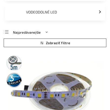
VODEODOLNÉ LED
Najpredávanejšie
Najlacnejšie
Najdrahšie
Abecedne
5m
rolka
3 roky
záruka