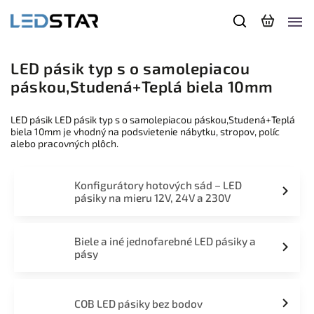
LED pásik typ s o samolepiacou
páskou,Studená+Teplá biela 10mm
LED pásik LED pásik typ s o samolepiacou páskou,Studená+Teplá
biela 10mm je vhodný na podsvietenie nábytku, stropov, políc
alebo pracovných plôch.
Konfigurátory hotových sád – LED
pásiky na mieru 12V, 24V a 230V
Biele a iné jednofarebné LED pásiky a
pásy
COB LED pásiky bez bodov