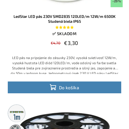
–29 %
LedStar LED pás 230V SMD2835 120LED/m 12W/m 6500K
Studená biela IP65
✅ SKLADOM
€3,30
€4,70
LED pás na pripojenie do zásuvky 230V, vysoká svietivosť 12W/m,
vysoká hustota LED diód 120LED/m, vode odolný vo farbe svetla
Studená biela pre zvýraznenie prostredia a silný jas, zapojenie až
do 50m v jednom kuse. Jednometrový úsek 230 V LED pásu LedStar
so 120 LED/m typu SMD2835 poskytuje silné studené biele svetlo
6500 K pri spotrebe 12 W/m.
Do košíka
Metrážny
predaj
50m