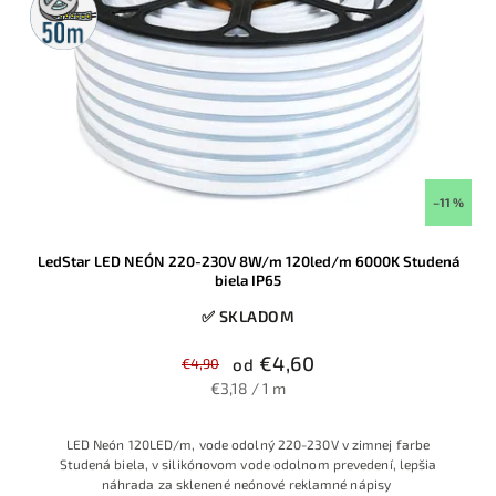
rolka
–11 %
LedStar LED NEÓN 220-230V 8W/m 120led/m 6000K Studená
biela IP65
✅ SKLADOM
€4,60
€4,90
od
€3,18 / 1 m
LED Neón 120LED/m, vode odolný 220-230V v zimnej farbe
Studená biela, v silikónovom vode odolnom prevedení, lepšia
náhrada za sklenené neónové reklamné nápisy