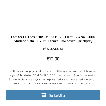
LedStar LED pás 230V SMD2835 120LED/m 12W/m 6500K
Studená biela IP65, 1m + šnúra + koncovka + príchytky
✅ SKLADOM
€12,90
LED pás na pripojenie do zásuvky 230V, vysoká svietivosť 12W/m,
vysoká hustota LED diód 120LED/m, vode odolný vo farbe svetla
Studená biela pre zvýraznenie prostredia a silný jas. Jednometrový
úsek 230 V LED pásu LedStar so 120 LED/m typu SMD2835
poskytuje silné studené biele svetlo 6500 K pri spotrebe 12 W/m.
Do košíka