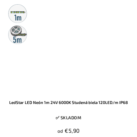
Metrážny
predaj
5m
rolka
LedStar LED Neón 1m 24V 6000K Studená biela 120LED/m IP68
✅ SKLADOM
€5,90
od