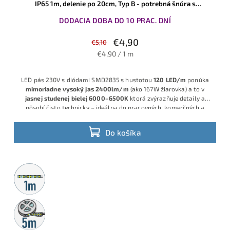
IP65 1m, delenie po 20cm, Typ B - potrebná šnúra s
usmerňovačom
DODACIA DOBA DO 10 PRAC. DNÍ
€4,90
€5,10
€4,90 / 1 m
LED pás 230V s diódami SMD2835 s hustotou
120 LED/m
ponúka
mimoriadne vysoký jas 2400lm/m
(ako 167W žiarovka) a to v
jasnej studenej bielej 6000–6500K
ktorá zvýrazňuje detaily a
pôsobí čisto technicky – ideálna do pracovných, komerčných a
technických priestorov. Pás má
možnosť strihania každých 20
cm.
V spojení s o šnúrou s KLIK pripojením, krytím IP65 a napájaním
Do košíka
230V - je ideálny na
dlhé svetelné línie až do 50m v jednom kuse
bez nutnosti zdroja
, rovnomerné silné svetlo v interiéri aj
chránenom exteriéri.
Disponuje s KLIK systémom pripojenia - nová
technológia, ktorá odstraňuje viaceré slabiny bežných 230V LED
Metrážny
pásov, bez klasických konektorov, čo zvyšuje bezpečnosť a
predaj
minimalizuje riziko náhodného skratu.
5m
rolka