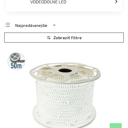
VODEODOLNÉ LED
Najpredávanejšie
Najlacnejšie
Najdrahšie
Abecedne
50m
rolka