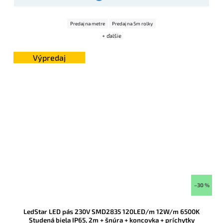
Predaj na metre
Predaj na 5m rolky
+ ďalšie
Výpredaj
–30 %
LedStar LED pás 230V SMD2835 120LED/m 12W/m 6500K
Studená biela IP65, 2m + šnúra + koncovka + príchytky