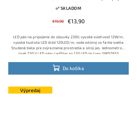
✅ SKLADOM
€13,90
€19,90
LED pás na pripojenie do zásuvky 230V, vysoká svietivosť 12W/m,
vysoká hustota LED diód 120LED/m, vode odolný vo farbe svetla
Studená biela pre zvýraznenie prostredia a silný jas. Jednometrový
úsek 230 V LED pásu LedStar so 120 LED/m typu SMD2835
poskytuje silné studené biele svetlo 6500 K pri spotrebe 12 W/m.
Do košíka
Výpredaj