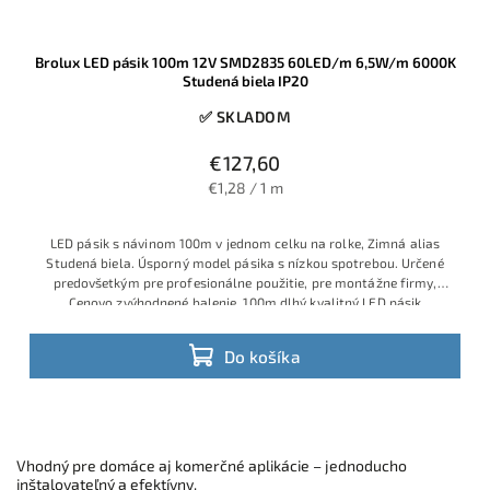
Brolux LED pásik 100m 12V SMD2835 60LED/m 6,5W/m 6000K
Studená biela IP20
✅ SKLADOM
€127,60
€1,28 / 1 m
LED pásik s návinom 100m v jednom celku na rolke, Zimná alias
Studená biela. Úsporný model pásika s nízkou spotrebou. Určené
predovšetkým pre profesionálne použitie, pre montážne firmy,
Cenovo zvýhodnené balenie. 100m dlhý kvalitný LED pásik
Do košíka
Vhodný pre domáce aj komerčné aplikácie – jednoducho
inštalovateľný a efektívny.