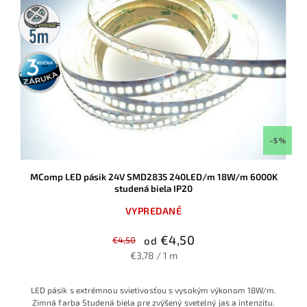
5m
rolka
3 roky
záruka
–5 %
MComp LED pásik 24V SMD2835 240LED/m 18W/m 6000K
studená biela IP20
VYPREDANÉ
€4,50
€4,50
od
€3,78 / 1 m
LED pásik s extrémnou svietivosťou s vysokým výkonom 18W/m.
Zimná farba Studená biela pre zvýšený svetelný jas a intenzitu.