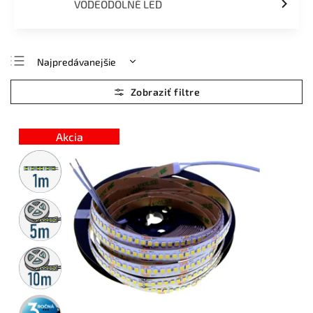
VODEODOLNÉ LED
Najpredávanejšie
Najlacnejšie
Najdrahšie
Abecedne
Akcia
Metrážny
predaj
5m
rolka
10m
rolka
3 roky