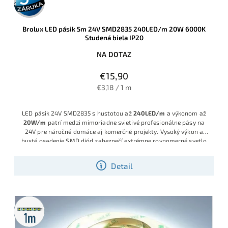
záruka
Brolux LED pásik 5m 24V SMD2835 240LED/m 20W 6000K
Studená biela IP20
NA DOTAZ
€15,90
€3,18 / 1 m
LED pásik 24V SMD2835 s hustotou až
240LED/m
a výkonom až
20W/m
patrí medzi mimoriadne svietivé profesionálne pásy na
24V pre náročné domáce aj komerčné projekty. Vysoký výkon a
husté osadenie SMD diód zabezpečí extrémne rovnomerné svetlo
bez viditeľných bodov, ideálne na priame aj skryté osvetlenie
pracovných plôch, kuchynských liniek, vitrín či dizajnových línií.
Detail
Robustný PCB podklad s veľkým množstvom medi zlepšuje
chladenie, predlžuje životnosť a zvyšuje odolnosť pri manipulácii a
montáži v domácich podmienkach. Krátke delenie už po 4cm
umožní presne prispôsobiť dĺžku pásika konkrétnemu projektu bez
Metrážny
plytvania materiálom. Jasná Studená biela farba pre zvýraznenie
predaj
priestoru si nájde uplatnenie všade kde sa očakáva silné svetlo s
vysokou intenzitou.