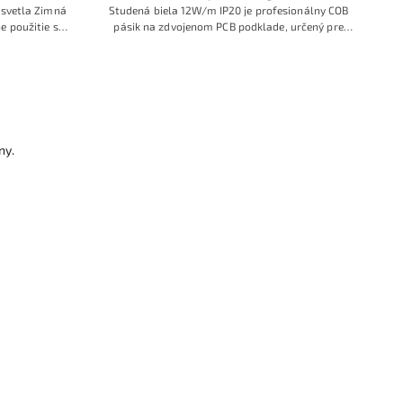
a svetla Zimná
Studená biela 12W/m IP20 je profesionálny COB
e použitie s
pásik na zdvojenom PCB podklade, určený pre
 s dostatočnou
náročné technické a high‑tech interiéry. Hustá
 ročná záruka
COB konštrukcia (cca 480–512 čipov/m) mení
pásik na súvislú svetelnú líniu studenej bielej
6500K, ktorá výborne zvýrazňuje detaily a pri
výkone 12W/m poskytuje veľmi intenzívne
osvetlenie vhodné aj ako hlavný zdroj svetla v
líniových svietidlách.
ny.