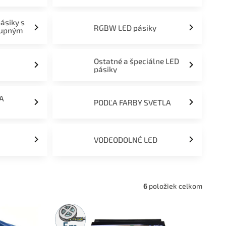
pásiky s
RGBW LED pásiky
tupným
Ostatné a špeciálne LED
pásiky
ĽA
PODĽA FARBY SVETLA
VODEODOLNÉ LED
6
položiek celkom
5m
rolka