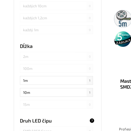
každých 10cm
0
5m
rolka
každých 1,2cm
0
každý 1m
0
5 rokov
záruka
každých 3cm
0
Dĺžka
každých 20cm
0
2m
0
každých 4cm
1
100m
0
každých 2cm
0
1m
Mast
1
SMD
každých 17cm
0
10m
1
5
0
15m
0
každých 7,1cm
0
20m
0
Druh LED čipu
?
každých 1,5cm
0
25m
0
Profes
SMD 5050 Sanan
0