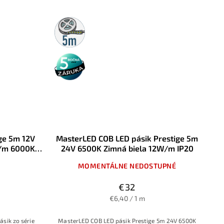
5m
rolka
5 rokov
záruka
ge 5m 12V
MasterLED COB LED pásik Prestige 5m
/m 6000K
24V 6500K Zimná biela 12W/m IP20
 IP20
MOMENTÁLNE NEDOSTUPNÉ
€32
€6,40 / 1 m
ásik zo série
MasterLED COB LED pásik Prestige 5m 24V 6500K