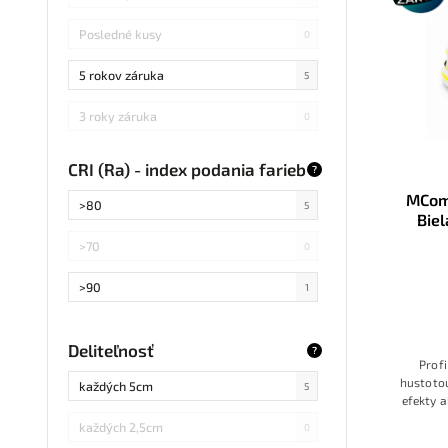
Posledné kusy
0
5 rokov záruka
5
3 roky záruka
0
CRI (Ra) - index podania farieb
?
MComp
>80
5
Bie
360LE
>70
0
>90
1
Deliteľnosť
?
Profi
hustotou
každých 5cm
5
efekty a
pulzo
každých 2,5cm
0
dizajno