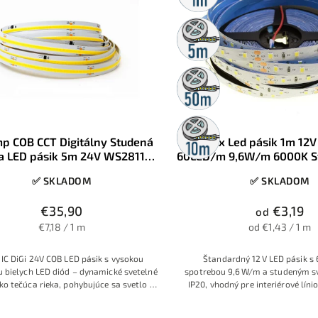
5m
rolka
50m
rolka
10m
rolka
 COB CCT Digitálny Studená
Brolux Led pásik 1m 12
la LED pásik 5m 24V WS2811
60LED/m 9,6W/m 6000K St
D/m zaliate čipy v luminofóre
IP20
✅ SKLADOM
✅ SKLADOM
IP20
€35,90
€3,19
od
€7,18 / 1 m
od €1,43 / 1 m
 IC DiGi 24V COB LED pásik s vysokou
Štandardný 12 V LED pásik s
 bielych LED diód – dynamické svetelné
spotrebou 9,6 W/m a studeným s
ko tečúca rieka, pohybujúce sa svetlo či
IP20, vhodný pre interiérové líni
vanie. Ideálne pre moderné interiéry,
vé aplikácie a náročné svetelné scény.