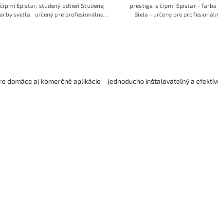
 čipmi Epistar, studený odtieň Studenej
prestige, s čipmi Epistar - farb
 farby svetla, určený pre profesionálne
Biela - určený pre profesionáln
tie s požiadavkou na malú 8mm šírku
požiadavkou na malé rozmery ale
e silikónu, ale s dostatočnou hrúbkou
hrúbkou medeného podkladu - 5
medeného podkladu
e domáce aj komerčné aplikácie – jednoducho inštalovateľný a efektív