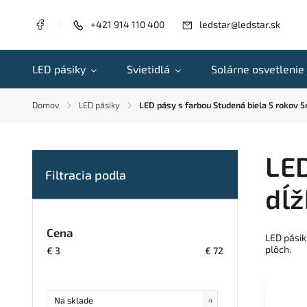
+421 914 110 400
ledstar@ledstar.sk
LED pásiky
Svietidlá
Solárne osvetlenie
Domov
LED pásiky
LED pásy s farbou Studená biela 5 rokov 
/
/
LED
dĺž
Cena
LED pásik
plôch.
€
3
€
72
Na sklade
4