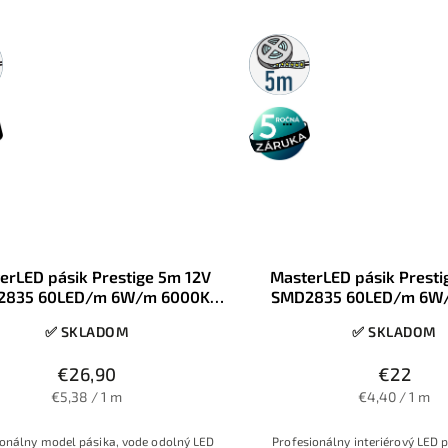
5m
rolka
5 rokov
záruka
erLED pásik Prestige 5m 12V
MasterLED pásik Presti
2835 60LED/m 6W/m 6000K
SMD2835 60LED/m 6W
Studená biela 8mm IP65
Studená biela 8mm
✅ SKLADOM
✅ SKLADOM
€26,90
€22
€5,38 / 1 m
€4,40 / 1 m
ionálny model pásika, vode odolný LED
Profesionálny interiérový LED p