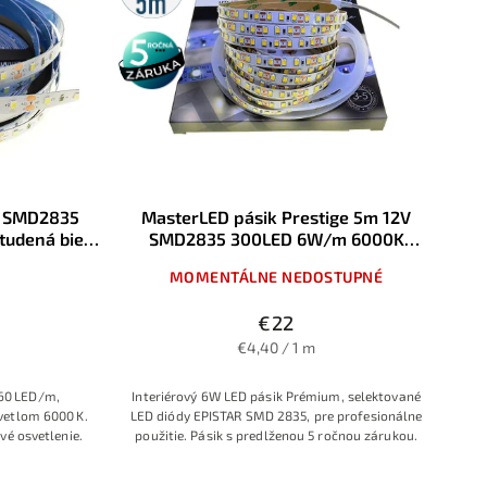
5 rokov
záruka
V SMD2835
MasterLED pásik Prestige 5m 12V
udená biela
SMD2835 300LED 6W/m 6000K
Studená biela IP20
MOMENTÁLNE NEDOSTUPNÉ
€22
€4,40 / 1 m
 60 LED/m,
Interiérový 6W LED pásik Prémium, selektované
vetlom 6000 K.
LED diódy EPISTAR SMD 2835, pre profesionálne
ové osvetlenie.
použitie. Pásik s predlženou 5 ročnou zárukou.