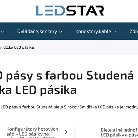
Ovládače,senzory
Konektory,káble
Zdr
5m dĺžka LED pásika
 pásy s farbou Studená 
ka LED pásika
 LED pásy s farbou Studená biela 5 rokov 5m dĺžka LED pásika je vhodný
Konfigurátory hotových
Biele a iné jedno
sád – LED pásiky na
LED pásiky a pás