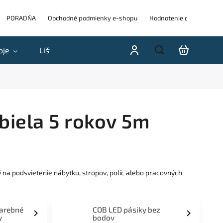
PORADŇA
Obchodné podmienky e-shopu
Hodnotenie obchodu
oje
Lišty
Akcie a výpredaje
Blog
H
biela 5 rokov 5m
 na podsvietenie nábytku, stropov, políc alebo pracovných
farebné
COB LED pásiky bez
y
bodov