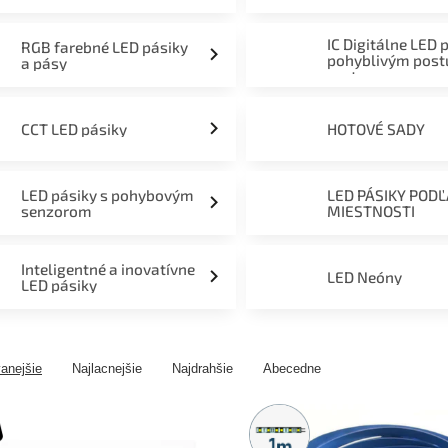
mieru 12V, 24V a 230V
IC Digitálne LED 
RGB farebné LED pásiky
pohyblivým pos
a pásy
svetom
CCT LED pásiky
HOTOVÉ SADY
LED pásiky s pohybovým
LED PÁSIKY POD
senzorom
MIESTNOSTI
Inteligentné a inovatívne
LED Neóny
LED pásiky
anejšie
Najlacnejšie
Najdrahšie
Abecedne
Metrážny
predaj