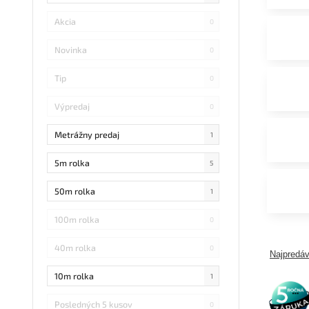
Akcia
0
Novinka
0
Tip
0
Výpredaj
0
Metrážny predaj
1
5m rolka
5
50m rolka
1
100m rolka
0
40m rolka
0
Najpredáv
10m rolka
1
5 rokov
záruka
Posledných 5 kusov
0