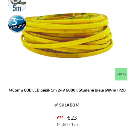
rolka
3 roky
záruka
–28 %
MComp COB LED pásik 5m 24V 6000K Studená biela 6W/m IP20
✅ SKLADOM
€23
€32
€4,60 / 1 m