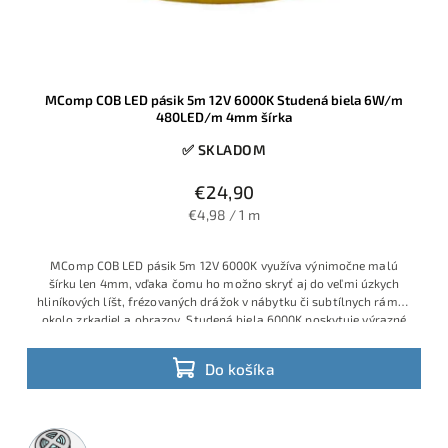
MComp COB LED pásik 5m 12V 6000K Studená biela 6W/m
480LED/m 4mm šírka
✅ SKLADOM
€24,90
€4,98 / 1 m
MComp COB LED pásik 5m 12V 6000K využíva výnimočne malú
šírku len 4mm, vďaka čomu ho možno skryť aj do veľmi úzkych
hliníkových líšt, frézovaných drážok v nábytku či subtílnych rámov
okolo zrkadiel a obrazov. Studená biela 6000K poskytuje výrazné
technické svetlo, COB technológia s vysokou hustotou približne
480 diód/m zabezpečuje súvislú svetelnú čiaru bez bodiek a príkon
Do košíka
6W/m garantuje úspornú prevádzku.
5m