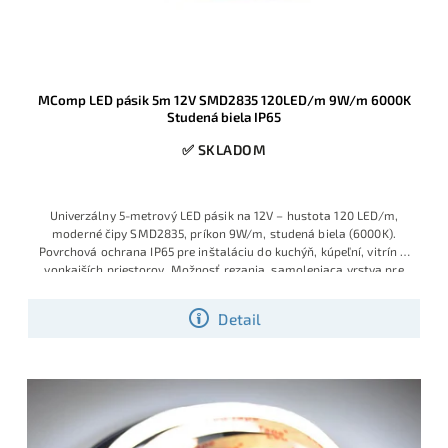
MComp LED pásik 5m 12V SMD2835 120LED/m 9W/m 6000K
Studená biela IP65
✅ SKLADOM
Univerzálny 5-metrový LED pásik na 12V – hustota 120 LED/m,
moderné čipy SMD2835, príkon 9W/m, studená biela (6000K).
Povrchová ochrana IP65 pre inštaláciu do kuchýň, kúpeľní, vitrín či
vonkajších priestorov. Možnosť rezania, samolepiaca vrstva pre
jednoduchú montáž, vhodný aj na miestne osvetlenie alebo
podsvietenie.
Detail