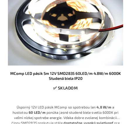
MComp LED pásik 5m 12V SMD2835 60LED/m 4.8W/m 6000K
Studená biela IP20
✅ SKLADOM
Úsporný 12V LED pásik MComp so spotrebou len
4,8 W/m
a
hustotou
60 LED/m
ponúka jasné studené biele svetlo 6000K pri
veľmi nízkej spotrebe energie. Vďaka dobre zvolenej kombinácii
čipov SMD2835 poskytuje stále
dostatočne vysokú svietivosť
pre
praktické osvetlenie nábytku, políc či pracovných plôch v interiéri.