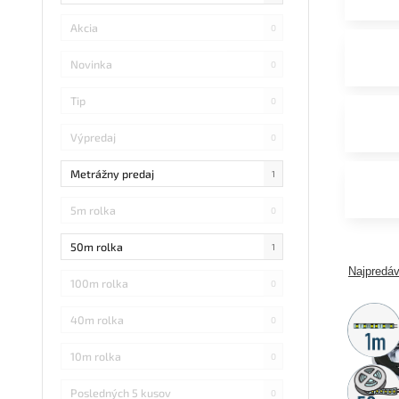
Akcia
0
Novinka
0
Tip
0
Výpredaj
0
Metrážny predaj
1
5m rolka
0
50m rolka
1
Najpredáv
100m rolka
0
Metráž
40m rolka
0
predaj
10m rolka
0
50m
rolka
Posledných 5 kusov
0