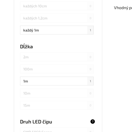
každých 10cm
0
Vhodný pr
každých 1,2cm
0
každý 1m
1
každých 3cm
0
Dĺžka
každých 20cm
0
2m
0
každých 4cm
0
100m
0
každých 2cm
0
1m
1
každých 17cm
0
10m
0
5
0
15m
0
každých 7,1cm
0
20m
0
Druh LED čipu
?
každých 1,5cm
0
25m
0
SMD 5050 Sanan
0