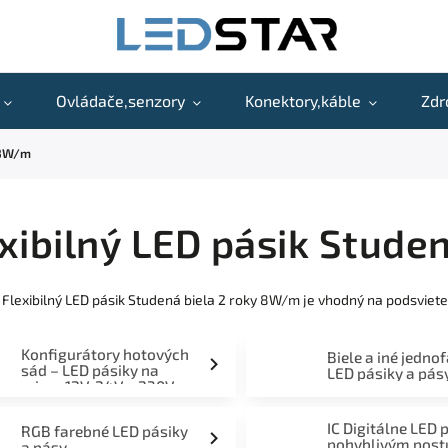
Ovládače,senzory
Konektory,káble
Zdr
y 8W/m
xibilný LED pásik Stude
 Flexibilný LED pásik Studená biela 2 roky 8W/m je vhodný na podsviete
Konfigurátory hotových
Biele a iné jedno
sád – LED pásiky na
LED pásiky a pás
mieru 12V, 24V a 230V
IC Digitálne LED 
RGB farebné LED pásiky
pohyblivým pos
a pásy