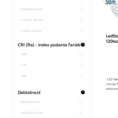
Posledné kusy
0
5 rokov záruka
0
3 roky záruka
0
LedSt
120le
CRI (Ra) - index podania farieb
?
>80
0
>70
0
>90
0
LED Ne
zimnej 
odolnom
Deliteľnosť
?
každých 5cm
0
každých 2,5cm
0