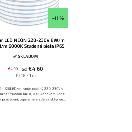
–11 %
ar LED NEÓN 220-230V 8W/m
d/m 6000K Studená biela IP65
✅ SKLADOM
€4,60
€4,90
od
€3,18 / 1 m
ón 120LED/m, vode odolný 220-230V v
farbe Studená biela, v silikónovom vode
 prevedení, lepšia náhrada za sklenené
neónové reklamné nápisy