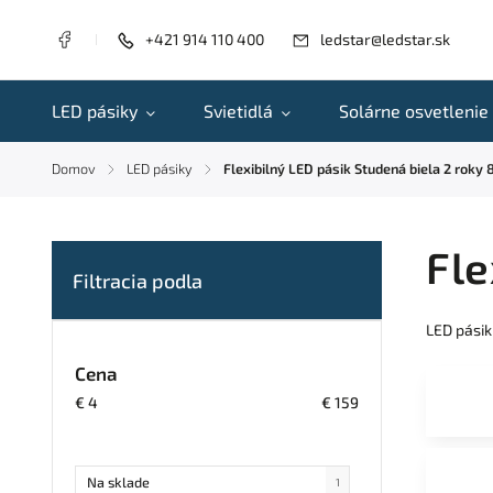
+421 914 110 400
ledstar@ledstar.sk
LED pásiky
Svietidlá
Solárne osvetlenie
Domov
LED pásiky
Flexibilný LED pásik Studená biela 2 rok
/
/
Fle
LED pásik
Cena
€
4
€
159
Na sklade
1