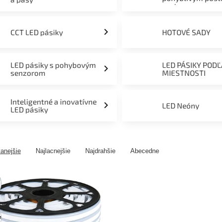
svetom
CCT LED pásiky
HOTOVÉ SADY
LED pásiky s pohybovým
LED PÁSIKY POD
senzorom
MIESTNOSTI
Inteligentné a inovatívne
LED Neóny
LED pásiky
anejšie
Najlacnejšie
Najdrahšie
Abecedne
ny