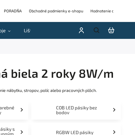
PORADŇA
Obchodné podmienky e-shopu
Hodnotenie obchodu
oje
Lišty
Akcie a výpredaje
Blog
H
ná biela 2 roky 8W/m
nie nábytku, stropov, políc alebo pracovných plôch.
farebné
COB LED pásiky bez
y
bodov
pásiky s
RGBW LED pásiky
tupným