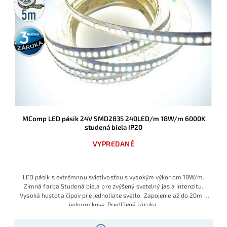
rolka
3 roky
záruka
MComp LED pásik 24V SMD2835 240LED/m 18W/m 6000K
studená biela IP20
VYPREDANÉ
LED pásik s extrémnou svietivosťou s vysokým výkonom 18W/m.
Zimná farba Studená biela pre zvýšený svetelný jas a intenzitu.
Vysoká hustota čipov pre jednoliate svetlo. Zapojenie až do 20m v
jednom kuse. Predlžené záruka.