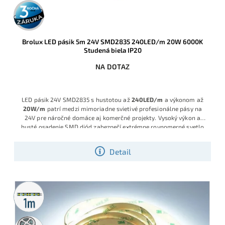
3 roky
záruka
Brolux LED pásik 5m 24V SMD2835 240LED/m 20W 6000K
Studená biela IP20
NA DOTAZ
LED pásik 24V SMD2835 s hustotou až
240LED/m
a výkonom až
20W/m
patrí medzi mimoriadne svietivé profesionálne pásy na
24V pre náročné domáce aj komerčné projekty. Vysoký výkon a
husté osadenie SMD diód zabezpečí extrémne rovnomerné svetlo
bez viditeľných bodov, ideálne na priame aj skryté osvetlenie
pracovných plôch, kuchynských liniek, vitrín či dizajnových línií.
Detail
Robustný PCB podklad s veľkým množstvom medi zlepšuje
chladenie, predlžuje životnosť a zvyšuje odolnosť pri manipulácii a
montáži v domácich podmienkach. Krátke delenie už po 4cm
umožní presne prispôsobiť dĺžku pásika konkrétnemu projektu bez
Metrážny
plytvania materiálom. Jasná Studená biela farba pre zvýraznenie
predaj
priestoru si nájde uplatnenie všade kde sa očakáva silné svetlo s
vysokou intenzitou.
5m