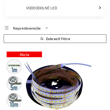
VODEODOLNÉ LED
Najpredávanejšie
Najlacnejšie
Najdrahšie
Abecedne
Akcia
Metrážny
predaj
5m
rolka
10m
rolka