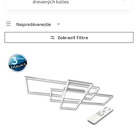
drevených kolies
Najpredávanejšie
Najlacnejšie
Najdrahšie
Abecedne
3 roky
záruka