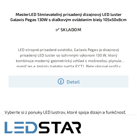
MasterLED Stmievateľný prisadený dizajnový LED luster
Galaxis Pegas 130W s diaľkovým ovládaním biely 105x50x8cm
✅ SKLADOM
LED stropné prisadené svietidlo, Galaxis Pegas je dizajnový
prisadený LED luster so súhrnným výkonom 130 W, ktorý
kombinuje moderný geometrický vzhľad s možnosťou plynule
meniť jas a teplotu bieleho svetla (CCT). Biele rámové profily
pôsobia neutrálne v priestore a sú zladená aj s výrazne farebný
priestorom. Vhodný do obývačky, jedálne alebo moderných
Detail
kancelárskych priestorov, pričom všetky funkcie sa ovládajú
moderný CCT stmievateľný luster s diaľkovým ovládaním. Vysoká
priloženým diaľkovým ovládačom
svietivosť a veľký rozmer aj pre väčšie miestnosti, zároveň
moderný vzhľad v žiadanej čierno bielej farebnej kombinácií
neutrálnych farieb pre dobré zladenie
Vyberte si z ponuky LED lustrov, ktoré spoja dizajn a funkčnosť.