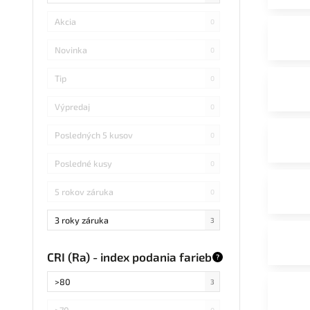
Akcia
0
Novinka
0
Tip
0
Výpredaj
0
Posledných 5 kusov
0
Posledné kusy
0
5 rokov záruka
0
3 roky záruka
3
CRI (Ra) - index podania farieb
?
>80
3
>70
0