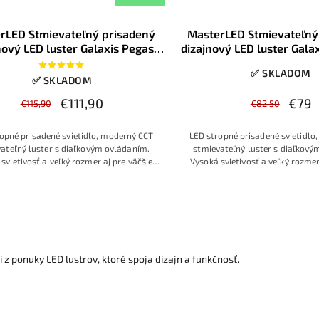
rLED Stmievateľný prisadený
MasterLED Stmievateľný
nový LED luster Galaxis Pegas
dizajnový LED luster Gala
s diaľkovým ovládaním čierny
70W s diaľkovým ovláda
✅ SKLADOM
105x50x8cm
54x54x13cm
✅ SKLADOM
€111,90
€79
€115,90
€82,50
opné prisadené svietidlo, moderný CCT
LED stropné prisadené svietidlo
ateľný luster s diaľkovým ovládaním.
stmievateľný luster s diaľkový
svietivosť a veľký rozmer aj pre väčšie
Vysoká svietivosť a veľký rozmer
sti, zároveň moderný vzhľad v žiadanej
miestnosti, zároveň moderný vzh
bielej farebnej kombinácií neutrálnych
čierno bielej farebnej kombináci
farieb pre dobré zladenie
farieb pre dobré zlade
i z ponuky LED lustrov, ktoré spoja dizajn a funkčnosť.