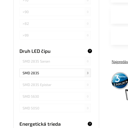
>90
0
>82
0
>99
0
>75
0
Druh LED čipu
?
Záleží od použitej žiarovky
0
SMD 2835 Sanan
0
Najpredáv
SMD 2835
3
3 roky
záruka
SMD 2835 Epistar
0
SMD 5630
0
SMD 5050
0
COB Epistar
0
Energetická trieda
?