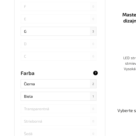
SMD 4014
0
F
0
Maste
COB
0
E
0
dizaj
130W 
SMD 5730
0
G
3
SMD
0
D
0
LED DIP
0
C
0
LED str
stmiev
S14 LED
0
B
Vysoká 
0
Farba
?
miestno
SMD Samsung
0
čierno 
Čierna
2
SMD 2838
0
Biela
1
SMD 2836
0
Transparentná
0
Vyberte s
SMD 5730 Samsung
0
Strieborná
0
Refond
0
Šedá
0