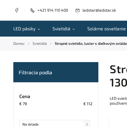
+421 914 110 400
ledstar@ledstar.sk
LED pásiky
Svietidlá
Solárne osvetlenie
Domov
Svietidlá
Stropné svietidlo, luster s diaľkovým ovlá
/
/
Str
13
Cena
LED sviet
používani
€
79
€
112
Na sklade
3