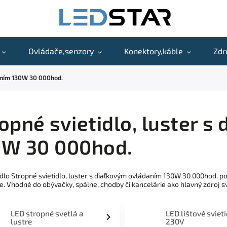
Ovládače,senzory
Konektory,káble
Zdr
daním 130W 30 000hod.
opné svietidlo, luster 
0W 30 000hod.
idlo Stropné svietidlo, luster s diaľkovým ovládaním 130W 30 000hod.
e. Vhodné do obývačky, spálne, chodby či kancelárie ako hlavný zdroj sv
LED stropné svetlá a
LED lištové sviet
lustre
230V