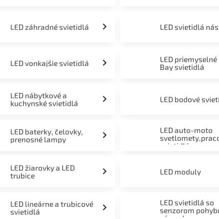
LED záhradné svietidlá
LED svietidlá ná
LED priemyselné
LED vonkajšie svietidlá
Bay svietidlá
LED nábytkové a
LED bodové sviet
kuchynské svietidlá
LED auto-moto
LED baterky, čelovky,
svetlomety,prac
prenosné lampy
svietidlá
LED žiarovky a LED
LED moduly
trubice
LED svietidlá so
LED lineárne a trubicové
senzorom pohyb
svietidlá
súmraku