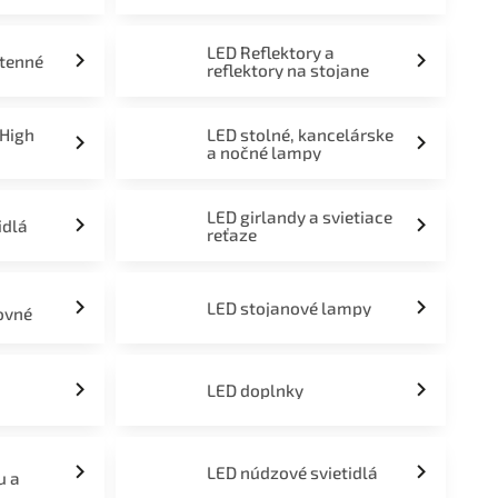
LED Reflektory a
stenné
reflektory na stojane
 High
LED stolné, kancelárske
a nočné lampy
LED girlandy a svietiace
idlá
reťaze
LED stojanové lampy
ovné
LED doplnky
LED núdzové svietidlá
u a