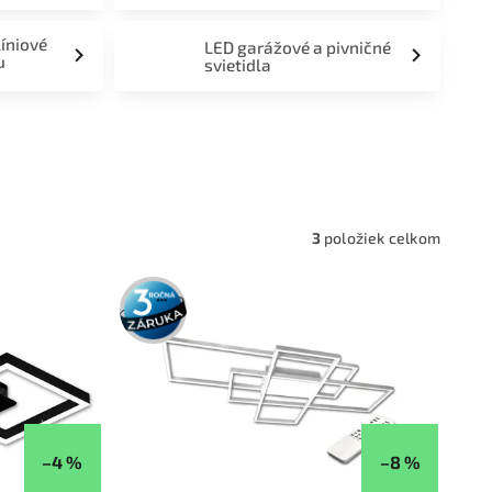
líniové
LED garážové a pivničné
u
svietidla
a,
3
položiek celkom
3 roky
záruka
–4 %
–8 %