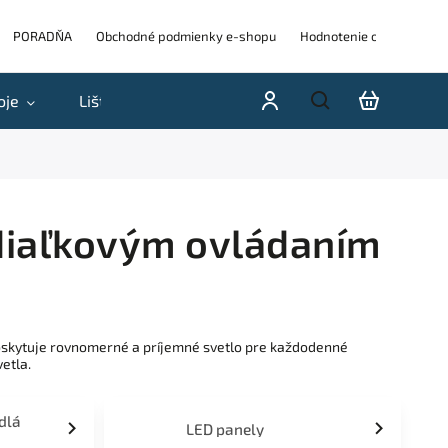
PORADŇA
Obchodné podmienky e-shopu
Hodnotenie obchodu
oje
Lišty
Akcie a výpredaje
Blog
H
s diaľkovým ovládaním
 poskytuje rovnomerné a príjemné svetlo pre každodenné
etla.
idlá
LED panely