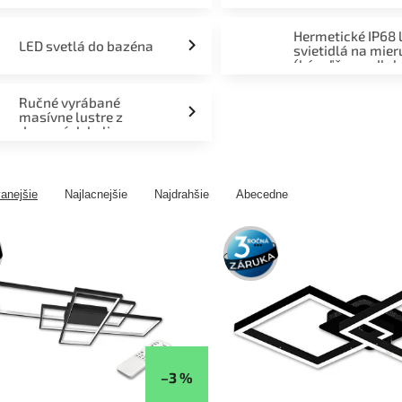
Hermetické IP68 
LED svetlá do bazéna
svietidlá na mier
(kúpeľňa, podlah
fasáda, terasa)
Ručné vyrábané
masívne lustre z
drevených kolies
anejšie
Najlacnejšie
Najdrahšie
Abecedne
3 roky
záruka
–3 %