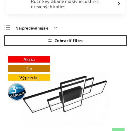
Ručné vyrábané masívne lustre z
drevených kolies
Najpredávanejšie
Najlacnejšie
Najdrahšie
Abecedne
Akcia
Tip
Výpredaj
3 roky
záruka