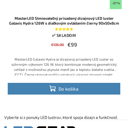
–27 %
MasterLED Stmievateľný prisadený dizajnový LED luster
Galaxis Hydra 126W s diaľkovým ovládaním čierny 90x50x8cm
✅ SKLADOM
€99
€135,90
MasterLED Galaxis Hydra je dizajnový prisadený LED luster so
súhrnným výkonom 126 W, ktorý kombinuje moderný geometrický
vzhľad s možnosťou plynule meniť jas a teplotu bieleho svetla
(CCT). Čierne rámové profily vytvárajú výrazný stropný objekt,
vhodný do obývačky, jedálne alebo moderných kancelárskych
priestorov, pričom všetky funkcie sa ovládajú priloženým
Do košíka
diaľkovým ovládačom
Vyberte si z ponuky LED lustrov, ktoré spoja dizajn a funkčnosť.