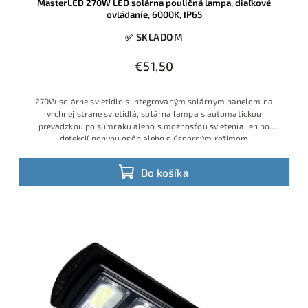
MasterLED 270W LED solárna pouličná lampa, diaľkové
ovládanie, 6000K, IP65
✅ SKLADOM
€51,50
270W solárne svietidlo s integrovaným solárnym panelom na
vrchnej strane svietidlá, solárna lampa s automatickou
prevádzkou po súmraku alebo s možnosťou svietenia len po
detekcií pohybu osôb alebo s úsporným režimom
Do košíka