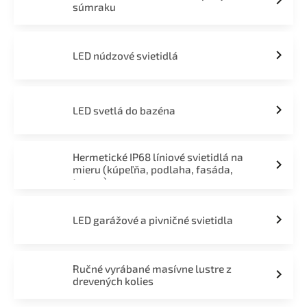
súmraku
LED núdzové svietidlá
LED svetlá do bazéna
Hermetické IP68 líniové svietidlá na
mieru (kúpeľňa, podlaha, fasáda,
terasa)
LED garážové a pivničné svietidla
Ručné vyrábané masívne lustre z
drevených kolies