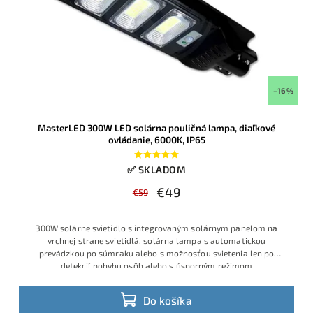
–16 %
MasterLED 300W LED solárna pouličná lampa, diaľkové
ovládanie, 6000K, IP65
✅ SKLADOM
€49
€59
300W solárne svietidlo s integrovaným solárnym panelom na
vrchnej strane svietidlá, solárna lampa s automatickou
prevádzkou po súmraku alebo s možnosťou svietenia len po
detekcií pohybu osôb alebo s úsporným režimom
Do košíka