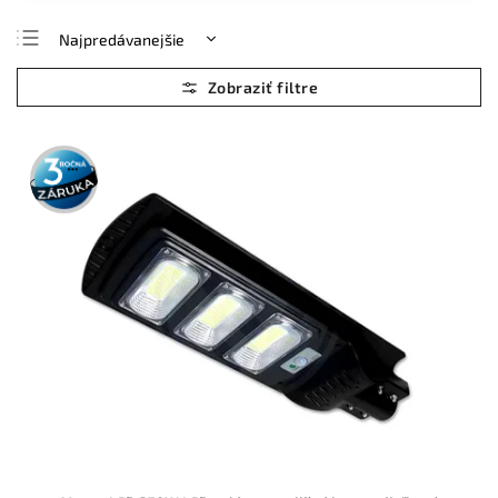
Najpredávanejšie
Najlacnejšie
Najdrahšie
Abecedne
3 roky
záruka