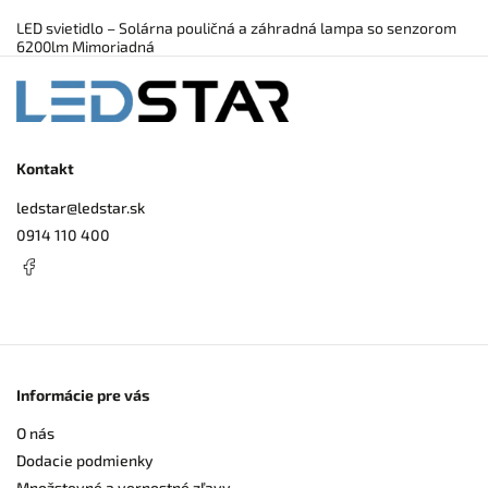
LED svietidlo – Solárna pouličná a záhradná lampa so senzorom
6200lm Mimoriadná
Kontakt
ledstar
@
ledstar.sk
0914 110 400
Informácie pre vás
O nás
Dodacie podmienky
Množstevné a vernostné zľavy