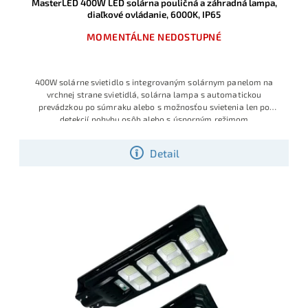
MasterLED 400W LED solárna pouličná a záhradná lampa,
diaľkové ovládanie, 6000K, IP65
MOMENTÁLNE NEDOSTUPNÉ
400W solárne svietidlo s integrovaným solárnym panelom na
vrchnej strane svietidlá, solárna lampa s automatickou
prevádzkou po súmraku alebo s možnosťou svietenia len po
detekcií pohybu osôb alebo s úsporným režimom
Detail