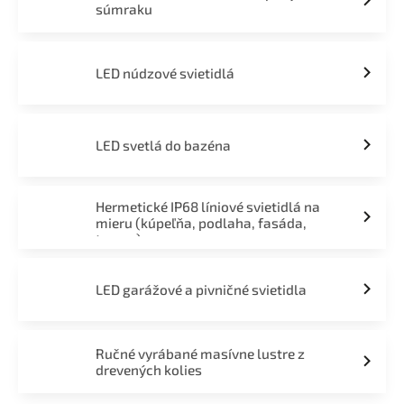
súmraku
LED núdzové svietidlá
LED svetlá do bazéna
Hermetické IP68 líniové svietidlá na
mieru (kúpeľňa, podlaha, fasáda,
terasa)
LED garážové a pivničné svietidla
Ručné vyrábané masívne lustre z
drevených kolies