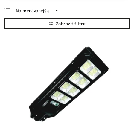
Najpredávanejšie
Najlacnejšie
Najdrahšie
Abecedne