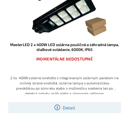
MasterLED 2 x 400W LED solárna pouličná a záhradná lampa,
diaľkové ovládanie, 6000K, IP65
MOMENTÁLNE NEDOSTUPNÉ
2 ks 400W solárne svietidla s integrovaným solárnym panelom na
vrchnej strane svietidlá, solárna lampa s automatickou
prevádzkou po súmraku alebo s možnosťou svietenia len po
detekcií pohybu osôb alebo s úsporným režimom
Detail