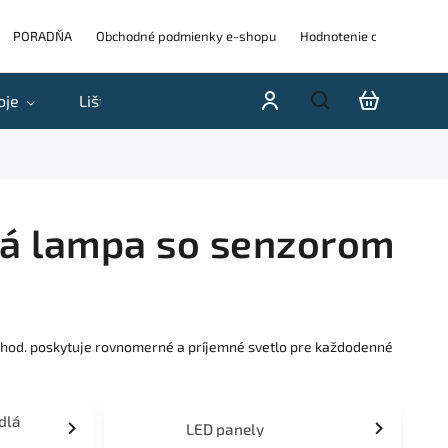
PORADŇA
Obchodné podmienky e-shopu
Hodnotenie obchodu
oje
Lišty
Akcie a výpredaje
Blog
H
ná lampa so senzorom
0hod. poskytuje rovnomerné a príjemné svetlo pre každodenné
idlá
LED panely