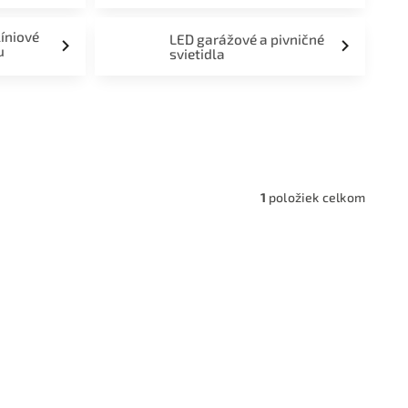
líniové
LED garážové a pivničné
u
svietidla
a,
1
položiek celkom