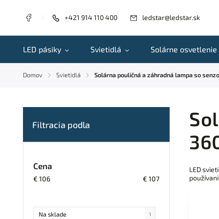
+421 914 110 400
ledstar@ledstar.sk
LED pásiky
Svietidlá
Solárne osvetlenie
Domov
Svietidlá
Solárna pouličná a záhradná lampa so sen
/
/
Sol
36
Cena
LED sviet
používani
€
106
€
107
Na sklade
1