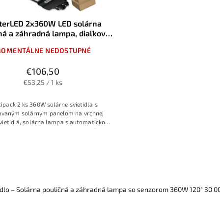
terLED 2x360W LED solárna
ná a záhradná lampa, diaľkové
ovládanie, 6000K, IP65
OMENTÁLNE NEDOSTUPNÉ
€106,50
€53,25 / 1 ks
ipack 2 ks 360W solárne svietidla s
ovaným solárnym panelom na vrchnej
vietidlá, solárna lampa s automatickou
dzkou po súmraku alebo s možnosťou
ia len po detekcií pohybu osôb alebo s
úsporným režimom
idlo – Solárna pouličná a záhradná lampa so senzorom 360W 120° 30 0