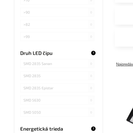
>90
0
>82
0
>99
0
>75
0
Druh LED čipu
?
Záleží od použitej žiarovky
0
SMD 2835 Sanan
0
Najpredáv
SMD 2835
0
SMD 2835 Epistar
0
SMD 5630
0
SMD 5050
0
COB Epistar
0
Energetická trieda
?