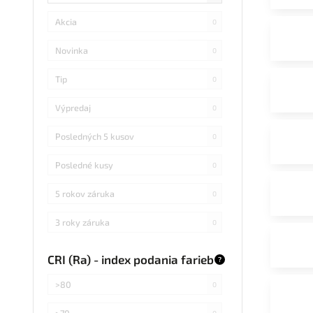
Akcia
0
Novinka
0
Tip
0
Výpredaj
0
Posledných 5 kusov
0
Posledné kusy
0
5 rokov záruka
0
3 roky záruka
0
CRI (Ra) - index podania farieb
?
>80
0
>70
0