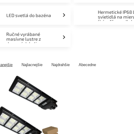
Hermetické IP68 
LED svetlá do bazéna
svietidlá na mier
(kúpeľňa, podlah
fasáda, terasa)
Ručné vyrábané
masívne lustre z
drevených kolies
anejšie
Najlacnejšie
Najdrahšie
Abecedne