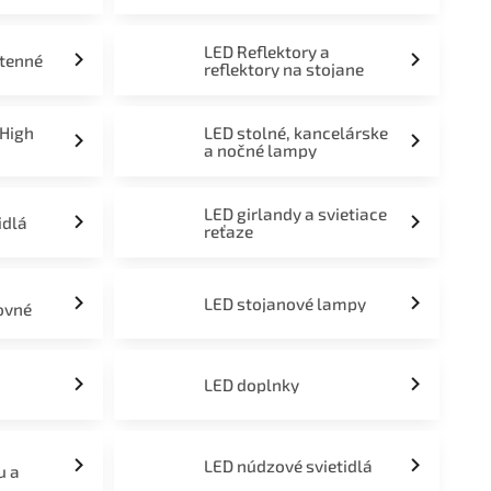
LED Reflektory a
stenné
reflektory na stojane
 High
LED stolné, kancelárske
a nočné lampy
LED girlandy a svietiace
idlá
reťaze
LED stojanové lampy
ovné
LED doplnky
LED núdzové svietidlá
u a