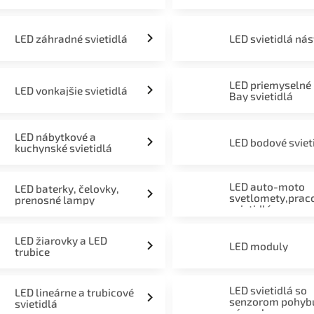
LED záhradné svietidlá
LED svietidlá ná
LED priemyselné
LED vonkajšie svietidlá
Bay svietidlá
LED nábytkové a
LED bodové sviet
kuchynské svietidlá
LED auto-moto
LED baterky, čelovky,
svetlomety,prac
prenosné lampy
svietidlá
LED žiarovky a LED
LED moduly
trubice
LED svietidlá so
LED lineárne a trubicové
senzorom pohyb
svietidlá
súmraku