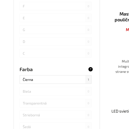
SMD 4014
0
F
0
Mas
COB
0
E
0
poulič
SMD 5730
1
M
G
0
SMD
0
D
0
LED DIP
0
C
0
Mult
S14 LED
0
B
0
integr
Farba
?
strane s
SMD Samsung
0
prevá
Čierna
1
svieten
SMD 2838
0
Biela
0
SMD 2836
0
Transparentná
0
SMD 5730 Samsung
0
LED sviet
Strieborná
0
Refond
0
Šedá
0