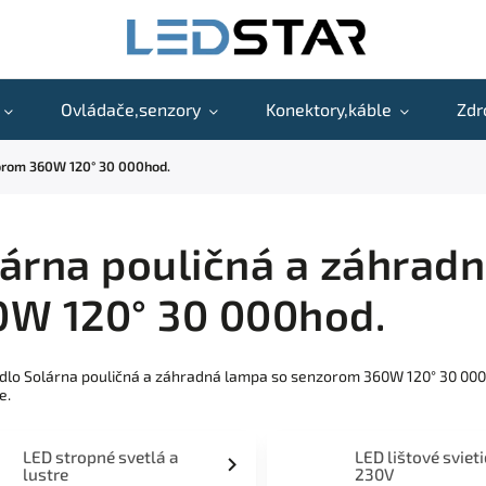
Ovládače,senzory
Konektory,káble
Zdr
zorom 360W 120° 30 000hod.
árna pouličná a záhrad
0W 120° 30 000hod.
idlo Solárna pouličná a záhradná lampa so senzorom 360W 120° 30 00
e.
LED stropné svetlá a
LED lištové sviet
lustre
230V