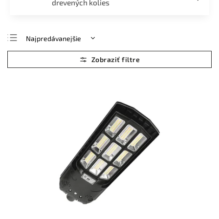
drevených kolies
Najpredávanejšie
Najlacnejšie
Najdrahšie
Abecedne