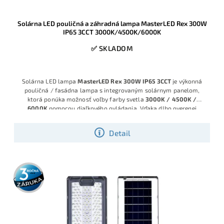
Solárna LED pouličná a záhradná lampa MasterLED Rex 300W
IP65 3CCT 3000K/4500K/6000K
✅ SKLADOM
Solárna LED lampa
MasterLED Rex 300W IP65 3CCT
je výkonná
pouličná / fasádna lampa s integrovaným solárnym panelom,
ktorá ponúka možnosť voľby farby svetla
3000K / 4500K /
6000K
pomocou diaľkového ovládania. Vďaka dlho overenej
značke
MasterLED
, robustnej konštrukcii s krytím
IP65
a kvalitným
LED modulom získate spoľahlivé riešenie na osvetlenie dvora,
Detail
príjazdovej cesty, parkovacieho miesta, záhrady aj priestoru pred
domom, a to bez potreby pripojenia na sieť.
3 roky
záruka