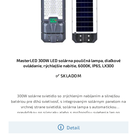
MasterLED 300W LED solárna pouličná lampa, diaľkové
ovládanie, rýchlejšie nabitie, 6000K, IP65, LX300
✅ SKLADOM
300W solárne svietidlo so zrýchleným nabíjaním a silnejšou
batériou pre dlhú svietivosť, s integrovaným solárnym panelom na
vrchnej strane svietidlá, solárna lampa s automatickou
prevádzkou po súmraku alebo s možnosťou svietenia len po
detekcií
Detail