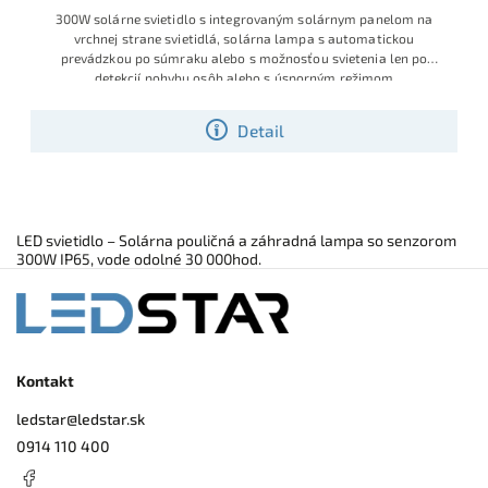
300W solárne svietidlo s integrovaným solárnym panelom na
vrchnej strane svietidlá, solárna lampa s automatickou
prevádzkou po súmraku alebo s možnosťou svietenia len po
detekcií pohybu osôb alebo s úsporným režimom
Detail
LED svietidlo – Solárna pouličná a záhradná lampa so senzorom
300W IP65, vode odolné 30 000hod.
Kontakt
ledstar
@
ledstar.sk
0914 110 400