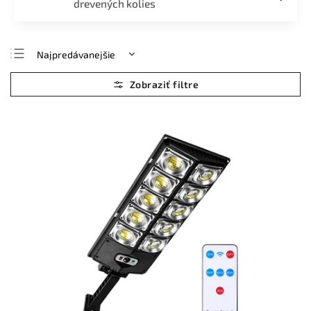
drevených kolies
Najpredávanejšie
Najlacnejšie
Najdrahšie
Abecedne