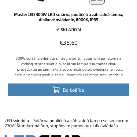
MasterLED 300W LED solárna pouličná a záhradná lampa,
diaľkové ovládanie, 6000K, IP65
✅ SKLADOM
€38,60
300W solárne svietidlo s integrovaným solárnym panelom na
vrchnej strane svietidlá, solárna lampa s automatickou
prevádzkou po súmraku alebo s možnosťou svietenia len po
detekcií pohybu osôb alebo s úsporným režimom, nový model s
lepšou optikou a
Do košíka
LED svietidlo – Solárna pouličná a záhradná lampa so senzorom
270W Štandardná Áno, stupňovite pomocou diaľk.ovládača