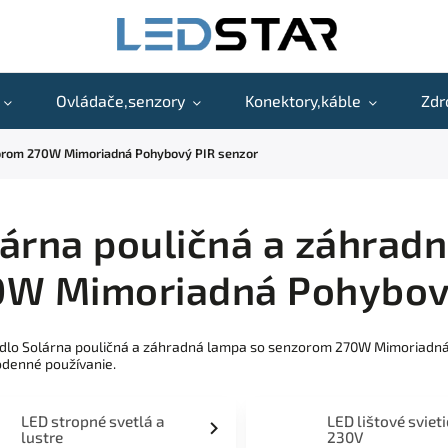
Ovládače,senzory
Konektory,káble
Zdr
zorom 270W Mimoriadná Pohybový PIR senzor
árna pouličná a záhrad
0W Mimoriadná Pohybový
idlo Solárna pouličná a záhradná lampa so senzorom 270W Mimoriadná
odenné používanie.
LED stropné svetlá a
LED lištové sviet
lustre
230V