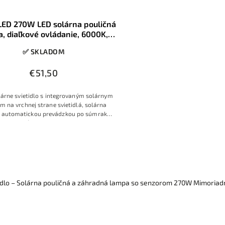
LED 270W LED solárna pouličná
, diaľkové ovládanie, 6000K,
IP65
✅ SKLADOM
€51,50
árne svietidlo s integrovaným solárnym
m na vrchnej strane svietidlá, solárna
 automatickou prevádzkou po súmraku
s možnosťou svietenia len po detekcií
bu osôb alebo s úsporným režimom
idlo – Solárna pouličná a záhradná lampa so senzorom 270W Mimoriad