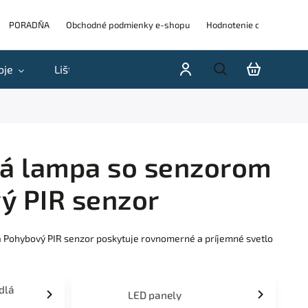
PORADŇA
Obchodné podmienky e-shopu
Hodnotenie obchodu
oje
Lišty
Akcie a výpredaje
Blog
H
ná lampa so senzorom
 PIR senzor
 Pohybový PIR senzor poskytuje rovnomerné a príjemné svetlo
idlá
LED panely