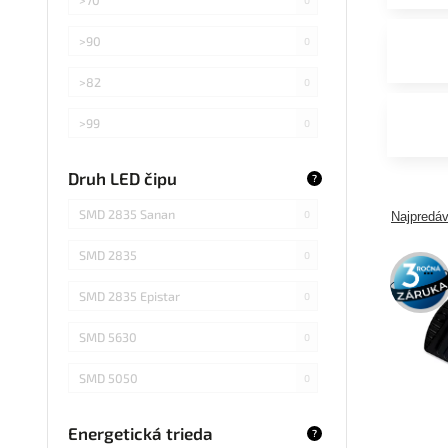
>90
0
>82
0
>99
0
>75
0
Druh LED čipu
?
Záleží od použitej žiarovky
0
SMD 2835 Sanan
0
Najpredáv
SMD 2835
0
3 roky
záruka
SMD 2835 Epistar
0
SMD 5630
0
SMD 5050
0
COB Epistar
0
Energetická trieda
?