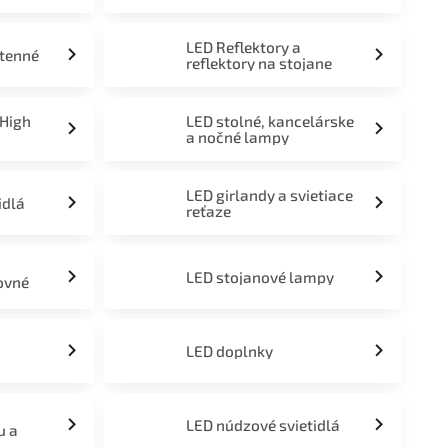
LED Reflektory a
stenné
reflektory na stojane
 High
LED stolné, kancelárske
a nočné lampy
LED girlandy a svietiace
idlá
reťaze
LED stojanové lampy
ovné
LED doplnky
LED núdzové svietidlá
u a