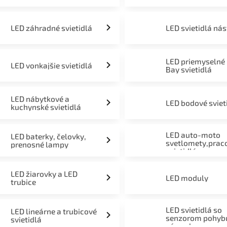
LED záhradné svietidlá
LED svietidlá ná
LED priemyselné
LED vonkajšie svietidlá
Bay svietidlá
LED nábytkové a
LED bodové sviet
kuchynské svietidlá
LED auto-moto
LED baterky, čelovky,
svetlomety,prac
prenosné lampy
svietidlá
LED žiarovky a LED
LED moduly
trubice
LED svietidlá so
LED lineárne a trubicové
senzorom pohyb
svietidlá
súmraku