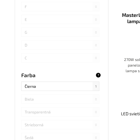
SMD 4014
0
F
0
Master
COB
0
E
0
lampa
SMD 5730
1
G
0
SMD
0
D
0
LED DIP
0
C
0
270W sol
panelo
S14 LED
0
B
lampa s
0
Farba
?
alebo 
SMD Samsung
0
pohy
Čierna
1
SMD 2838
0
Biela
0
SMD 2836
0
Transparentná
0
LED sviet
SMD 5730 Samsung
0
Strieborná
0
Refond
0
Šedá
0