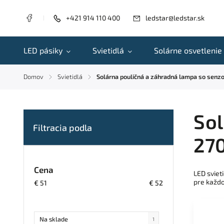
+421 914 110 400
ledstar@ledstar.sk
LED pásiky
Svietidlá
Solárne osvetlenie
Domov
Svietidlá
Solárna pouličná a záhradná lampa so sen
/
/
Sol
27
Cena
LED sviet
pre každ
€
51
€
52
Na sklade
1