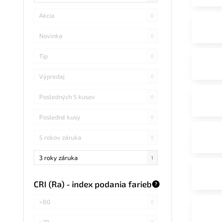
Akcia
0
Novinka
0
Tip
0
Výpredaj
0
Posledných 5 kusov
0
Posledné kusy
0
5 rokov záruka
0
3 roky záruka
1
CRI (Ra) - index podania farieb
?
>80
0
>70
0