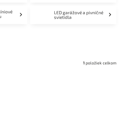
líniové
LED garážové a pivničné
u
svietidla
a,
1
položiek celkom