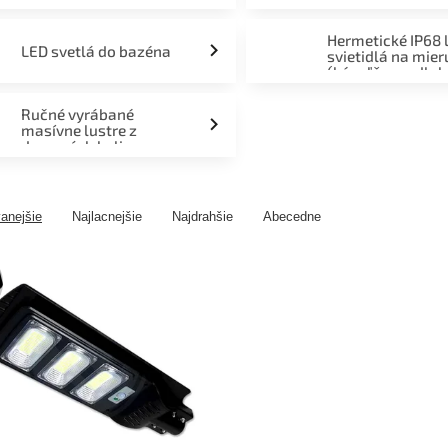
Hermetické IP68 
LED svetlá do bazéna
svietidlá na mier
(kúpeľňa, podlah
fasáda, terasa)
Ručné vyrábané
masívne lustre z
drevených kolies
anejšie
Najlacnejšie
Najdrahšie
Abecedne