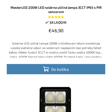
MasterLED 200W LED solárna uličná lampa 3CCT IP65 s PIR
senzorom
✅ SKLADOM
€46,90
Solárna LED uličná lampa 200W s hliníkovým telom kombinuje
vysoký svetelný výkon so solárnym napájaním bez potreby ťahať
káble. Vďaka funkcii 3CCT si možno zvoliť farbu svetla 3000K teplá
biela, 4500K Denná biela alebo 6000K Studená biela, vstavanému
akumulátoru 3,2V 10Ah a panelu 5V–6W svieti dlho aj po západe
slnka.
Do košíka