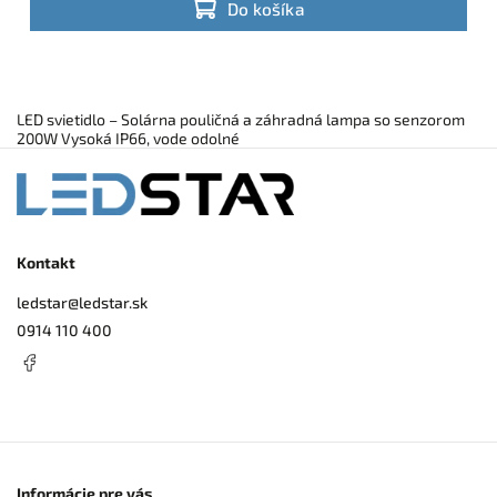
Do košíka
LED svietidlo – Solárna pouličná a záhradná lampa so senzorom
200W Vysoká IP66, vode odolné
Kontakt
ledstar
@
ledstar.sk
0914 110 400
Informácie pre vás