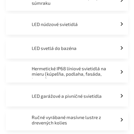
súmraku
LED núdzové svietidlá
LED svetlá do bazéna
Hermetické IP68 líniové svietidlá na
mieru (kúpeľňa, podlaha, fasáda,
terasa)
LED garážové a pivničné svietidla
Ručné vyrábané masívne lustre z
drevených kolies