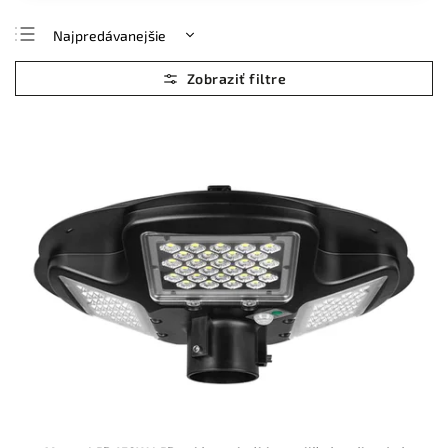
Najpredávanejšie
Najlacnejšie
Najdrahšie
Abecedne