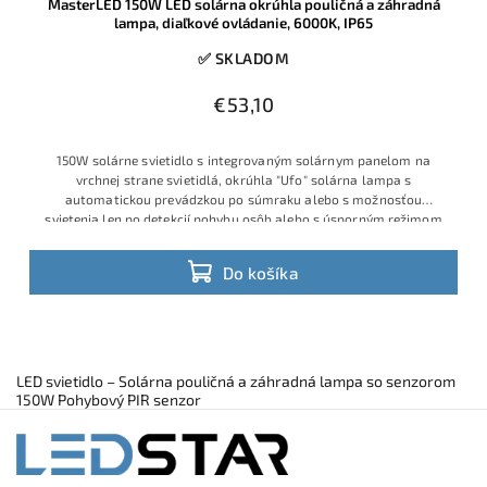
MasterLED 150W LED solárna okrúhla pouličná a záhradná
lampa, diaľkové ovládanie, 6000K, IP65
✅ SKLADOM
€53,10
150W solárne svietidlo s integrovaným solárnym panelom na
vrchnej strane svietidlá, okrúhla "Ufo" solárna lampa s
automatickou prevádzkou po súmraku alebo s možnosťou
svietenia len po detekcií pohybu osôb alebo s úsporným režimom
Do košíka
LED svietidlo – Solárna pouličná a záhradná lampa so senzorom
150W Pohybový PIR senzor