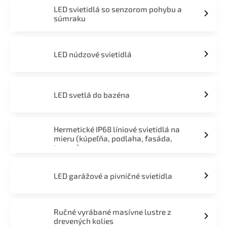
LED svietidlá so senzorom pohybu a
súmraku
LED núdzové svietidlá
LED svetlá do bazéna
Hermetické IP68 líniové svietidlá na
mieru (kúpeľňa, podlaha, fasáda,
terasa)
LED garážové a pivničné svietidla
Ručné vyrábané masívne lustre z
drevených kolies