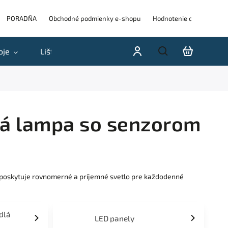
PORADŇA
Obchodné podmienky e-shopu
Hodnotenie obchodu
oje
Lišty
Akcie a výpredaje
Blog
H
ná lampa so senzorom
 poskytuje rovnomerné a príjemné svetlo pre každodenné
idlá
LED panely