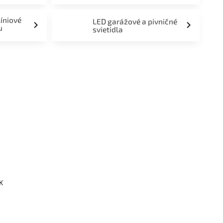
líniové
LED garážové a pivničné
u
svietidla
a,
K