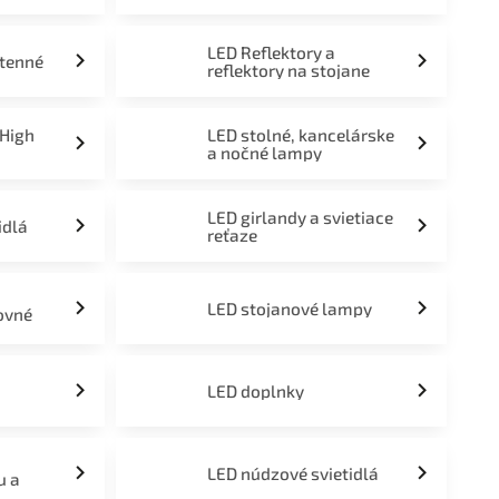
LED Reflektory a
stenné
reflektory na stojane
 High
LED stolné, kancelárske
a nočné lampy
LED girlandy a svietiace
idlá
reťaze
LED stojanové lampy
ovné
LED doplnky
LED núdzové svietidlá
u a