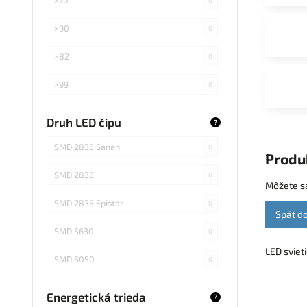
>90
0
>82
0
>99
0
>75
0
Druh LED čipu
?
Záleží od použitej žiarovky
0
SMD 2835 Sanan
0
Produ
SMD 2835
0
Môžete sa
SMD 2835 Epistar
0
Späť d
SMD 5630
0
LED sviet
SMD 5050
0
COB Epistar
0
Energetická trieda
?