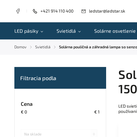
+421 914 110 400
ledstar@ledstar.sk
LED pásiky
Svietidlá
Solárne osvetlenie
Domov
Svietidlá
Solárna pouličná a záhradná lampa so sen
/
/
Sol
15
Cena
LED sviet
používani
€
0
€
1
Na sklade
0