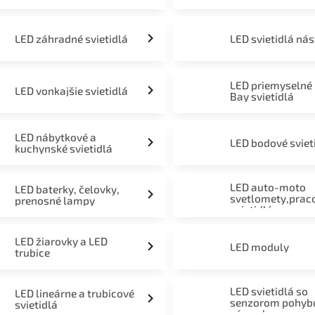
LED záhradné svietidlá
LED svietidlá ná
LED priemyselné
LED vonkajšie svietidlá
Bay svietidlá
LED nábytkové a
LED bodové sviet
kuchynské svietidlá
LED auto-moto
LED baterky, čelovky,
svetlomety,prac
prenosné lampy
svietidlá
LED žiarovky a LED
LED moduly
trubice
LED svietidlá so
LED lineárne a trubicové
senzorom pohyb
svietidlá
súmraku