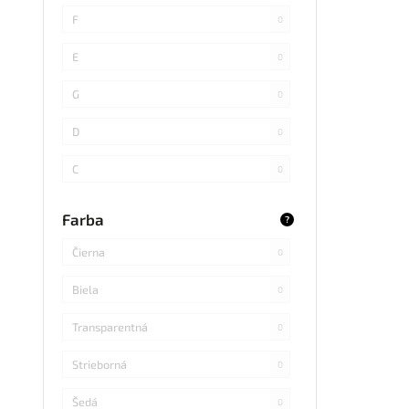
SMD 4014
0
F
0
COB
0
E
0
SMD 5730
0
G
0
SMD
0
D
0
LED DIP
0
C
0
S14 LED
0
B
0
Farba
?
SMD Samsung
0
Čierna
0
SMD 2838
0
Biela
0
SMD 2836
0
Transparentná
0
SMD 5730 Samsung
0
Strieborná
0
Refond
0
Šedá
0