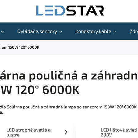
Ovládače,senzory
Konektory,káble
Zdr
zorom 150W 120° 6000K
árna pouličná a záhrad
0W 120° 6000K
idlo Solárna pouličná a záhradná lampa so senzorom 150W 120° 6000K
e.
LED stropné svetlá a
LED lištové sviet
lustre
230V