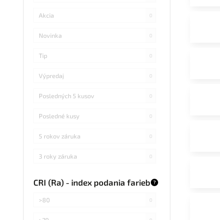
Akcia
0
Novinka
0
Tip
0
Výpredaj
0
Posledných 5 kusov
0
Posledné kusy
0
5 rokov záruka
0
3 roky záruka
0
CRI (Ra) - index podania farieb
?
>80
0
>70
0