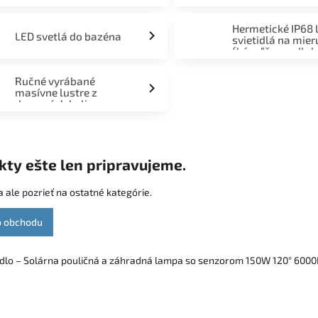
Hermetické IP68 
LED svetlá do bazéna
svietidlá na mier
(kúpeľňa, podlah
fasáda, terasa)
Ručné vyrábané
masívne lustre z
drevených kolies
kty ešte len pripravujeme.
 ale pozrieť na ostatné kategórie.
o obchodu
idlo – Solárna pouličná a záhradná lampa so senzorom 150W 120° 6000