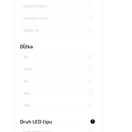
každých 10cm
0
každých 1,2cm
0
každý 1m
0
každých 3cm
0
Dĺžka
každých 20cm
0
2m
0
každých 4cm
0
100m
0
každých 2cm
0
1m
0
každých 17cm
0
10m
0
5
0
15m
0
každých 7,1cm
0
20m
0
Druh LED čipu
?
každých 1,5cm
0
25m
0
SMD 5050 Sanan
0