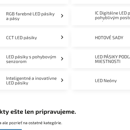
mieru 12V, 24V a 230V
IC Digitálne LED 
RGB farebné LED pásiky
pohyblivým pos
a pásy
svetom
CCT LED pásiky
HOTOVÉ SADY
LED pásiky s pohybovým
LED PÁSIKY POD
senzorom
MIESTNOSTI
Inteligentné a inovatívne
LED Neóny
LED pásiky
kty ešte len pripravujeme.
 ale pozrieť na ostatné kategórie.