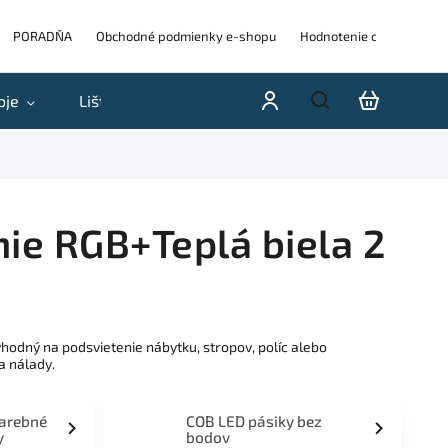
PORADŇA
Obchodné podmienky e-shopu
Hodnotenie obchodu
oje
Lišty
Akcie a výpredaje
Blog
H
ie RGB+Teplá biela 2
hodný na podsvietenie nábytku, stropov, políc alebo
a nálady.
farebné
COB LED pásiky bez
y
bodov