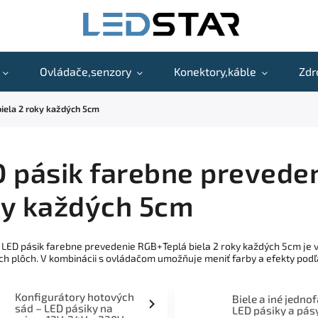
Ovládače,senzory
Konektory,káble
Zdr
iela 2 roky každých 5cm
 pásik farebne preveden
ky každých 5cm
 LED pásik farebne prevedenie RGB+Teplá biela 2 roky každých 5cm je v
h plôch. V kombinácii s ovládačom umožňuje meniť farby a efekty podľ
Konfigurátory hotových
Biele a iné jedno
sád – LED pásiky na
LED pásiky a pás