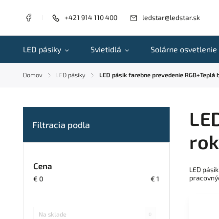
+421 914 110 400
ledstar@ledstar.sk
LED pásiky
Svietidlá
Solárne osvetlenie
Domov
LED pásiky
LED pásik farebne prevedenie RGB+Teplá b
/
/
LED
ro
Cena
LED pásik
pracovnýc
€
0
€
1
Na sklade
0