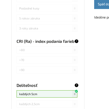
Späť d
Posledné kusy
0
Ideálne p
5 rokov záruka
0
3 roky záruka
0
CRI (Ra) - index podania farieb
?
>80
0
>70
0
>90
0
Deliteľnosť
?
každých 5cm
0
každých 2,5cm
0