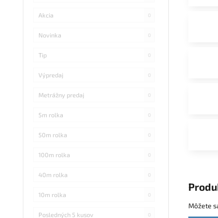
Akcia
0
Novinka
0
Tip
0
Výpredaj
0
Metrážny predaj
0
5m rolka
0
50m rolka
0
100m rolka
0
40m rolka
0
Produ
10m rolka
0
Môžete sa
Posledných 5 kusov
0