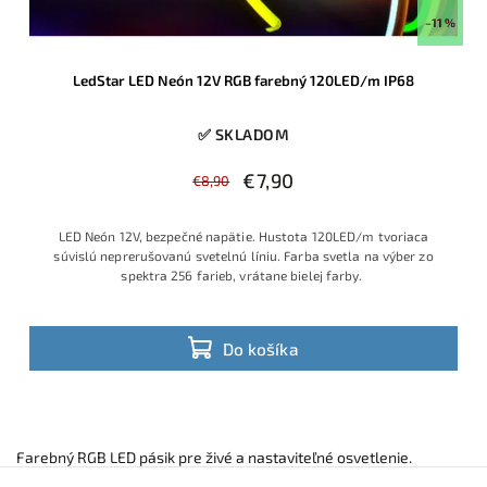
–11 %
LedStar LED Neón 12V RGB farebný 120LED/m IP68
✅ SKLADOM
€7,90
€8,90
LED Neón 12V, bezpečné napätie. Hustota 120LED/m tvoriaca
súvislú neprerušovanú svetelnú líniu. Farba svetla na výber zo
spektra 256 farieb, vrátane bielej farby.
Do košíka
Farebný RGB LED pásik pre živé a nastaviteľné osvetlenie.