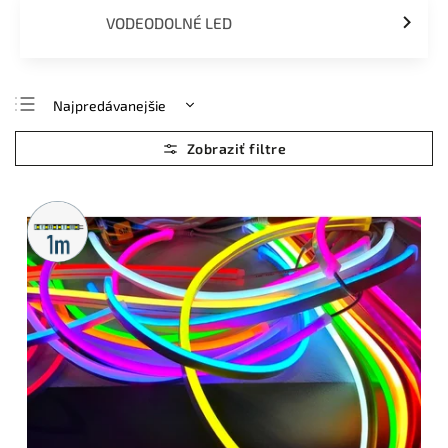
VODEODOLNÉ LED
Najpredávanejšie
Najlacnejšie
Najdrahšie
Abecedne
Metrážny
predaj