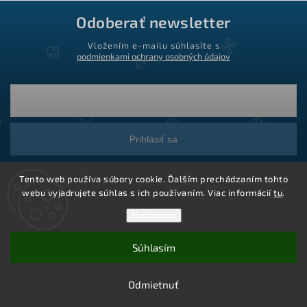
Odoberať newsletter
Vložením e-mailu súhlasíte s
podmienkami ochrany osobných údajov
Prihlásiť sa
Tento web používa súbory cookie. Ďalším prechádzaním tohto
webu vyjadrujete súhlas s ich používaním. Viac informácií
tu
.
Nastavenie
Súhlasím
Copyright 2026
Ledstar.sk
. Všetky práva vyhradené.
Vytvoril Shoptet
Odmietnuť