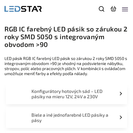
RGB IC farebný LED pásik so zárukou 2
roky SMD 5050 s integrovaným
obvodom >90
LED pásik RGB IC farebný LED pásik so zárukou 2 roky SMD 5050 s
integrovaným obvodom >90 je vhodný na podsvietenie nábytku,
stropov, políc alebo pracovných plôch. V kombinácii s ovládačom
umožňuje meniť farby a efekty podľa nálady.
Konfigurátory hotových sád – LED
pásiky na mieru 12V, 24V a 230V
Biele a iné jednofarebné LED pásiky a
pásy