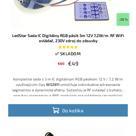
–28 %
LedStar Sada IC Digitálny RGB pásik 5m 12V 7,2W/m. RF WiFi
ovládač, 230V zdroj do zásuvky
✅ SKLADOM
€49
€69
Kompletná sada s 5 m IC digitálnym RGB pásikom 12 V / 7,2 W/m
využívajúcim čipy
WS2811
umožňuje individuálne adresovanie
segmentov a dynamické efekty. Súčasťou je RF ovládač s bohatou
ponukou programov a WiFi modulom pre ovládanie cez mobilnú
aplikáciu, ako aj 12 V zdroj do zásuvky, takže nie sú potrebné
žiadne dodatočné komponenty
Do košíka