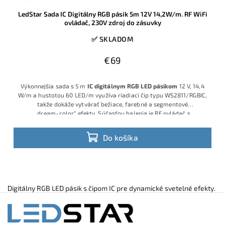
LedStar Sada IC Digitálny RGB pásik 5m 12V 14,2W/m. RF WiFi
ovládač, 230V zdroj do zásuvky
✅ SKLADOM
€69
Výkonnejšia sada s 5 m
IC digitálnym RGB LED pásikom
12 V, 14,4
W/m a hustotou 60 LED/m využíva riadiaci čip typu WS2811/RGBIC,
takže dokáže vytvárať bežiace, farebné a segmentové
„dream‑color“ efekty. Súčasťou balenia je RF ovládač s
množstvom programov, WiFi modul na ovládanie cez mobilnú
aplikáciu a 12 V napájací adaptér do 230 V zásuvky, takže ide o
Do košíka
hotové plug‑and‑play riešenie.
Digitálny RGB LED pásik s čipom IC pre dynamické svetelné efekty.