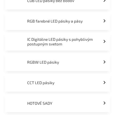
COB LED pásiky bez bodov
RGB farebné LED pásiky a pásy
IC Digitálne LED pásiky s pohyblivým
postupným svetom
RGBW LED pásiky
CCT LED pásiky
HOTOVÉ SADY