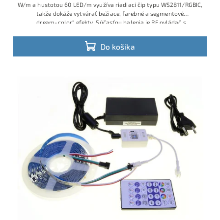
W/m a hustotou 60 LED/m využíva riadiaci čip typu WS2811/RGBIC,
takže dokáže vytvárať bežiace, farebné a segmentové
„dream‑color“ efekty. Súčasťou balenia je RF ovládač s
množstvom programov, WiFi modul na ovládanie cez mobilnú
aplikáciu a 12 V napájací adaptér do 230 V zásuvky, takže ide o
Do košíka
hotové plug‑and‑play riešenie.