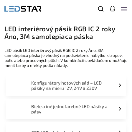
LED interiérový pásik RGB IC 2 roky
Áno, 3M samolepiaca páska
LED pásik LED interiérový pásik RGB IC 2 roky Áno, 3M
samolepiaca páska je vhodný na podsvietenie nábytku, stropov,
políc alebo pracovných plôch. V kombinácii s ovládačom umožňuje
meniť farby a efekty podľa nálady.
Konfigurátory hotových sád – LED
pásiky na mieru 12V, 24V a 230V
Biele a iné jednofarebné LED pásiky a
pásy