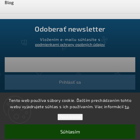
Blog
Odoberať newsletter
Vložením e-mailu súhlasíte s
podmienkami ochrany osobných údajov
Prihlásiť sa
Tento web používa súbory cookie. Ďalším prechádzaním tohto
webu vyjadrujete súhlas s ich používaním. Viac informácií
tu
.
Nastavenie
Súhlasím
Copyright 2026
Ledstar.sk
. Všetky práva vyhradené.