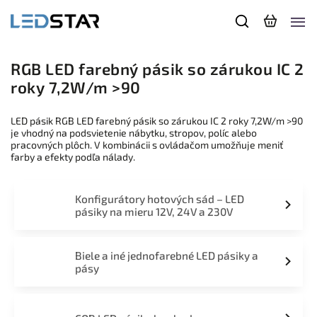
RGB LED farebný pásik so zárukou IC 2
roky 7,2W/m >90
LED pásik RGB LED farebný pásik so zárukou IC 2 roky 7,2W/m >90
je vhodný na podsvietenie nábytku, stropov, políc alebo
pracovných plôch. V kombinácii s ovládačom umožňuje meniť
farby a efekty podľa nálady.
Konfigurátory hotových sád – LED
pásiky na mieru 12V, 24V a 230V
Biele a iné jednofarebné LED pásiky a
pásy