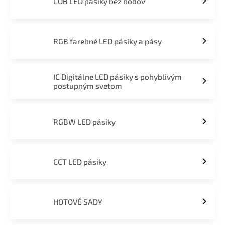
COB LED pásiky bez bodov
RGB farebné LED pásiky a pásy
IC Digitálne LED pásiky s pohyblivým
postupným svetom
RGBW LED pásiky
CCT LED pásiky
HOTOVÉ SADY