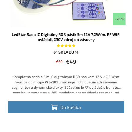
–28 %
LedStar Sada IC Digitálny RGB pásik 5m 12V 7,2W/m. RF WiFi
ovládač, 230V zdroj do zásuvky
✅ SKLADOM
€49
€69
Kompletná sada s 5 m IC digitálnym RGB pásikom 12 V / 7,2 W/m
využívajúcim čipy
WS2811
umožňuje individuálne adresovanie
segmentov a dynamické efekty. Súčasťou je RF ovládač s bohatou
ponukou programov a WiFi modulom pre ovládanie cez mobilnú
aplikáciu, ako aj 12 V zdroj do zásuvky, takže nie sú potrebné
žiadne dodatočné komponenty
Do košíka