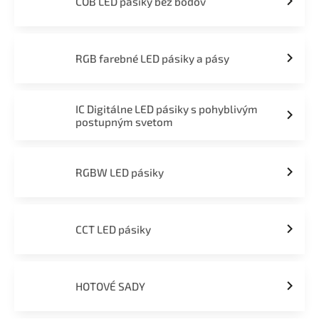
COB LED pásiky bez bodov
RGB farebné LED pásiky a pásy
IC Digitálne LED pásiky s pohyblivým
postupným svetom
RGBW LED pásiky
CCT LED pásiky
HOTOVÉ SADY