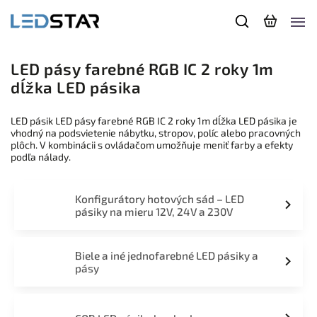
LED pásy farebné RGB IC 2 roky 1m
dĺžka LED pásika
LED pásik LED pásy farebné RGB IC 2 roky 1m dĺžka LED pásika je
vhodný na podsvietenie nábytku, stropov, políc alebo pracovných
plôch. V kombinácii s ovládačom umožňuje meniť farby a efekty
podľa nálady.
Konfigurátory hotových sád – LED
pásiky na mieru 12V, 24V a 230V
Biele a iné jednofarebné LED pásiky a
pásy