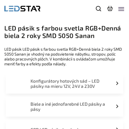
LED pásik s farbou svetla RGB+Denná
biela 2 roky SMD 5050 Sanan
LED pásik LED pásik s farbou svetla RGB+Denná biela 2 roky SMD
5050 Sanan je vhodný na podsvietenie nábytku, stropov, políc
alebo pracovných plôch. V kombinácii s ovládačom umožňuje
meniť farby a efekty podľa nálady.
Konfigurátory hotových sád – LED
pásiky na mieru 12V, 24V a 230V
Biele a iné jednofarebné LED pásiky a
pásy