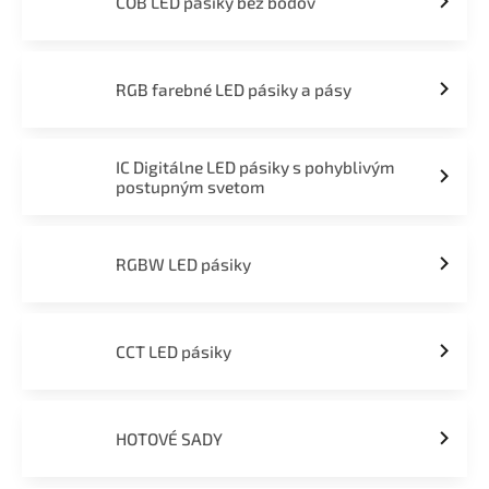
COB LED pásiky bez bodov
RGB farebné LED pásiky a pásy
IC Digitálne LED pásiky s pohyblivým
postupným svetom
RGBW LED pásiky
CCT LED pásiky
HOTOVÉ SADY