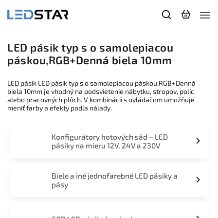
LED pásik typ s o samolepiacou
páskou,RGB+Denná biela 10mm
LED pásik LED pásik typ s o samolepiacou páskou,RGB+Denná
biela 10mm je vhodný na podsvietenie nábytku, stropov, políc
alebo pracovných plôch. V kombinácii s ovládačom umožňuje
meniť farby a efekty podľa nálady.
Konfigurátory hotových sád – LED
pásiky na mieru 12V, 24V a 230V
Biele a iné jednofarebné LED pásiky a
pásy