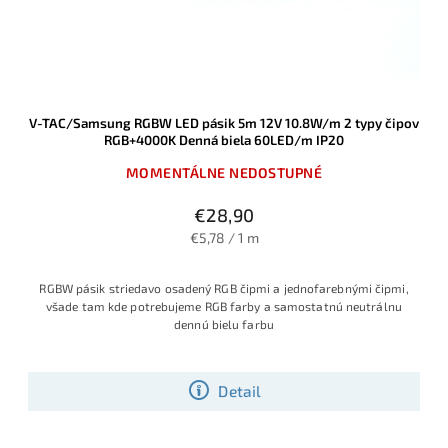
V-TAC/Samsung RGBW LED pásik 5m 12V 10.8W/m 2 typy čipov
RGB+4000K Denná biela 60LED/m IP20
MOMENTÁLNE NEDOSTUPNÉ
€28,90
€5,78 / 1 m
RGBW pásik striedavo osadený RGB čipmi a jednofarebnými čipmi,
všade tam kde potrebujeme RGB farby a samostatnú neutrálnu
dennú bielu farbu
Detail