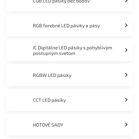
COB LED pásiky bez bodov
RGB farebné LED pásiky a pásy
IC Digitálne LED pásiky s pohyblivým
postupným svetom
RGBW LED pásiky
CCT LED pásiky
HOTOVÉ SADY