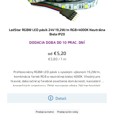
LedStar RGBW LED pásik 24V 19,2W/m RGB+4000K Neutrálna
Biela IP20
DODACIA DOBA DO 10 PRAC. DNÍ
€5,20
od
€3,80 / 1 m
Profesion
álny RGBW LED
pásik s vysok
ým výkonom 19
,2W/m,
kombin
ácia farieb RGB
a neutrálnej
bielej 4000K
. Vhodný pre
hlav
né, dekoračné
aj farebné os
vetlenie domác
ností, kancel
árií a
komerčných
priestorov. D
lhé
zapojenie vď
aka 24V techn
ológii.
Detail
Predaj na metre
Predaj na 5m rolky