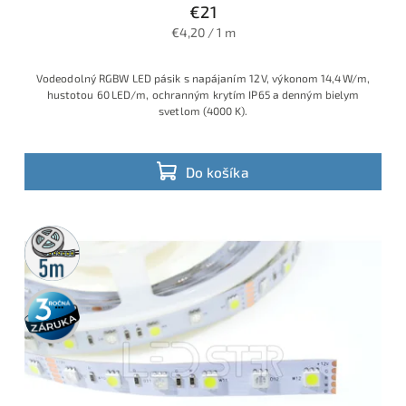
€21
€4,20 / 1 m
Vodeodolný RGBW LED pásik s napájaním 12 V, výkonom 14,4 W/m,
hustotou 60 LED/m, ochranným krytím IP65 a denným bielym
svetlom (4000 K).
Do košíka
5m
rolka
3 roky
záruka