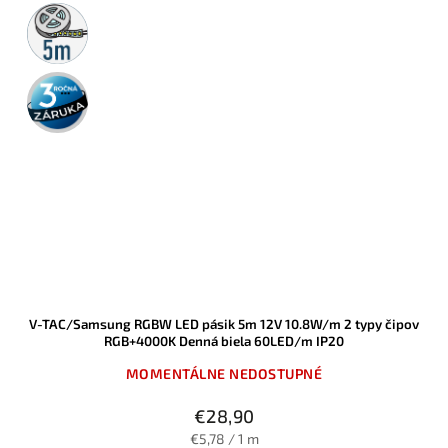
5m
rolka
3 roky
záruka
V-TAC/Samsung RGBW LED pásik 5m 12V 10.8W/m 2 typy čipov
RGB+4000K Denná biela 60LED/m IP20
MOMENTÁLNE NEDOSTUPNÉ
€28,90
€5,78 / 1 m