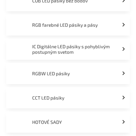
COB LED pásiky bez bodov
RGB farebné LED pásiky a pásy
IC Digitálne LED pásiky s pohyblivým
postupným svetom
RGBW LED pásiky
CCT LED pásiky
HOTOVÉ SADY