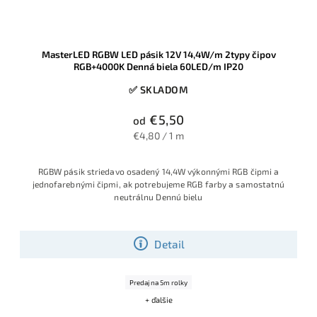
MasterLED RGBW LED pásik 12V 14,4W/m 2typy čipov
RGB+4000K Denná biela 60LED/m IP20
✅ SKLADOM
€5,50
od
€4,80 / 1 m
RGBW pásik striedavo osadený 14,4W výkonnými RGB čipmi a
jednofarebnými čipmi, ak potrebujeme RGB farby a samostatnú
neutrálnu Dennú bielu
Detail
Predaj na 5m rolky
+ ďalšie