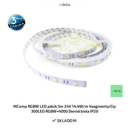
+ ďalšie
3 roky
záruka
–14 %
MComp RGBW LED pásik 5m 24V 14,4W/m 4segmenty/čip
300LED RGBW+4000 Denná biela IP20
✅ SKLADOM