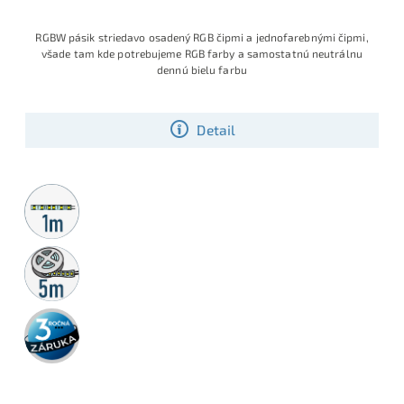
RGBW pásik striedavo osadený RGB čipmi a jednofarebnými čipmi,
všade tam kde potrebujeme RGB farby a samostatnú neutrálnu
dennú bielu farbu
Detail
Metrážny
predaj
5m
rolka
3 roky
záruka