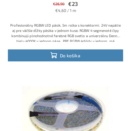
€23
€26,90
€4,60 / 1 m
Profesionálny RGBW LED pásik, 5m rolka s konektormi. 24V napätie
aj pre väčšie dĺžky pásika v jednom kuse. RGBW 4 segmenoté čipy
kombinujú plnohodnotné farebné RGB svetlo a univerzálnu Dennú
bielu 4000K v jednom páse. PRE RGBW 4diódy v jednom, má
optimálny príkon 14,4W/m. 300 LED na 5m a napájanie 24V zaručia
jasný, rovnomerný svit pre náročnejšie interiérové projekty.
Do košíka