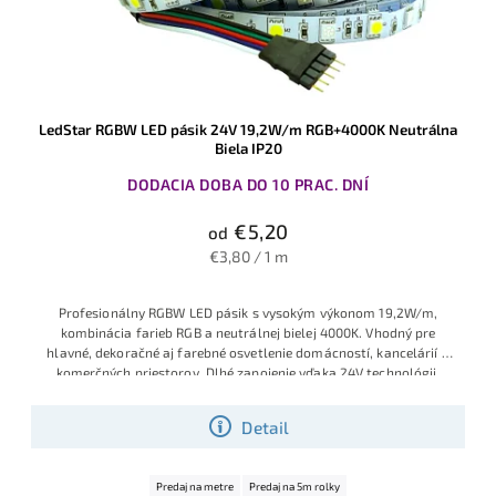
LedStar RGBW LED pásik 24V 19,2W/m RGB+4000K Neutrálna
Biela IP20
DODACIA DOBA DO 10 PRAC. DNÍ
€5,20
od
€3,80 / 1 m
Profesion
álny RGBW LED
pásik s vysok
ým výkonom 19
,2W/m,
kombin
ácia farieb RGB
a neutrálnej
bielej 4000K
. Vhodný pre
hlav
né, dekoračné
aj farebné os
vetlenie domác
ností, kancel
árií a
komerčných
priestorov. D
lhé
zapojenie vď
aka 24V techn
ológii.
Detail
Predaj na metre
Predaj na 5m rolky