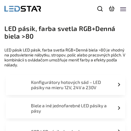
LED pásik, farba svetla RGB+Denná
biela >80
LED pásik LED pásik, farba svetla RGB+Denná biela >80 je vhodný
na podsvietenie nábytku, stropov, políc alebo pracovných plôch. V
kombinácii s ovládačom umožňuje meniť farby a efekty podľa
nálady.
Konfigurátory hotových sád – LED
pásiky na mieru 12V, 24V a 230V
Biele a iné jednofarebné LED pásiky a
pásy