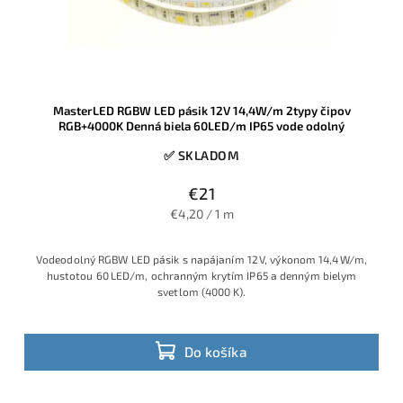
MasterLED RGBW LED pásik 12V 14,4W/m 2typy čipov
RGB+4000K Denná biela 60LED/m IP65 vode odolný
✅ SKLADOM
€21
€4,20 / 1 m
Vodeodolný RGBW LED pásik s napájaním 12 V, výkonom 14,4 W/m,
hustotou 60 LED/m, ochranným krytím IP65 a denným bielym
svetlom (4000 K).
Do košíka