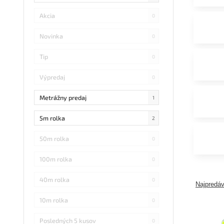
Akcia
0
Novinka
0
Tip
0
Výpredaj
0
Metrážny predaj
1
5m rolka
2
50m rolka
0
100m rolka
0
40m rolka
0
Najpredáv
10m rolka
0
Posledných 5 kusov
0