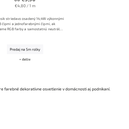
€4,80 / 1 m
sik striedavo osadený 14,4W výkonnými
 čipmi a jednofarebnými čipmi, ak
jeme RGB farby a samostatnú neutrálnu
Dennú bielu
Predaj na 5m rolky
+ ďalšie
re farebné dekoratívne osvetlenie v domácnosti aj podnikaní.