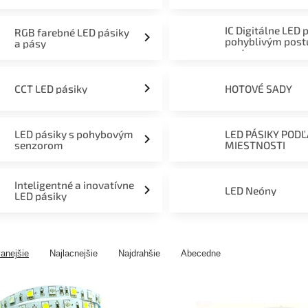
mieru 12V, 24V a 230V
IC Digitálne LED 
RGB farebné LED pásiky
pohyblivým pos
a pásy
svetom
CCT LED pásiky
HOTOVÉ SADY
LED pásiky s pohybovým
LED PÁSIKY POD
senzorom
MIESTNOSTI
Inteligentné a inovatívne
LED Neóny
LED pásiky
anejšie
Najlacnejšie
Najdrahšie
Abecedne