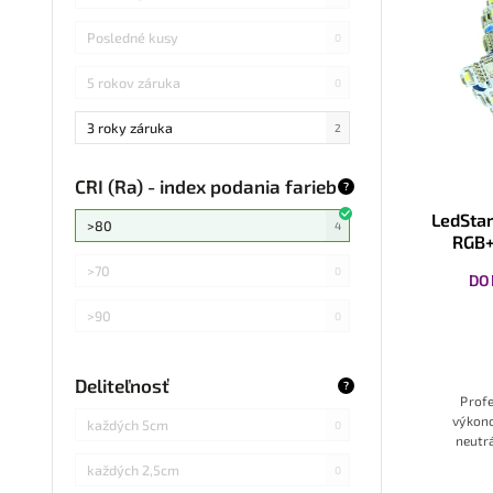
Posledné kusy
0
5 rokov záruka
0
3 roky záruka
2
CRI (Ra) - index podania farieb
?
LedSta
>80
4
RGB+
>70
0
DO
>90
0
Deliteľnosť
?
Prof
výkon
každých 5cm
0
neutr
dekora
každých 2,5cm
0
kanc