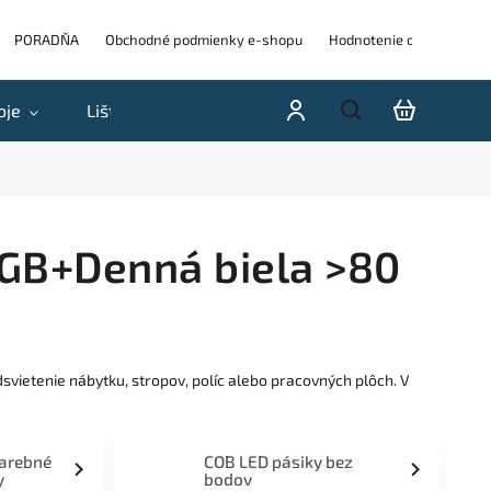
PORADŇA
Obchodné podmienky e-shopu
Hodnotenie obchodu
oje
Lišty
Akcie a výpredaje
Blog
H
RGB+Denná biela >80
vietenie nábytku, stropov, políc alebo pracovných plôch. V
farebné
COB LED pásiky bez
y
bodov