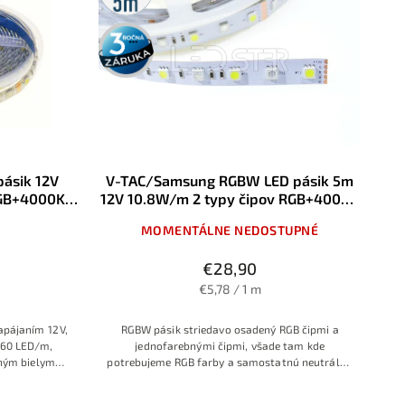
3 roky
záruka
ásik 12V
V-TAC/Samsung RGBW LED pásik 5m
RGB+4000K
12V 10.8W/m 2 typy čipov RGB+4000K
P65 vode
Denná biela 60LED/m IP20
MOMENTÁLNE NEDOSTUPNÉ
€28,90
€5,78 / 1 m
pájaním 12 V,
RGBW pásik striedavo osadený RGB čipmi a
 60 LED/m,
jednofarebnými čipmi, všade tam kde
ným bielym
potrebujeme RGB farby a samostatnú neutrálnu
dennú bielu farbu