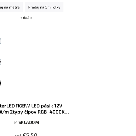
zapojenie vď
aka 24V techn
ológii.
aj na metre
Predaj na 5m rolky
+ ďalšie
ny
terLED RGBW LED pásik 12V
W/m 2typy čipov RGB+4000K
enná biela 60LED/m IP20
✅ SKLADOM
€5,50
od