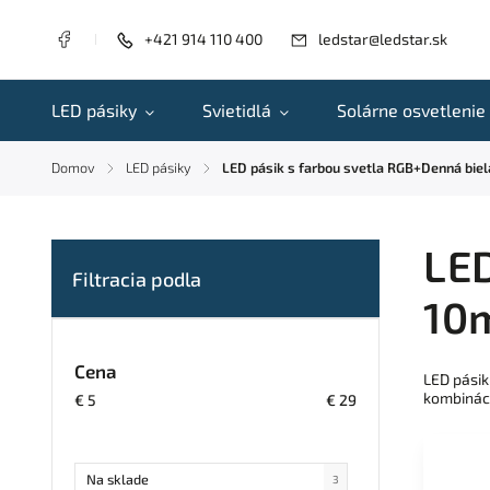
+421 914 110 400
ledstar@ledstar.sk
LED pásiky
Svietidlá
Solárne osvetlenie
Domov
LED pásiky
LED pásik s farbou svetla RGB+Denná bie
/
/
LED
10
Cena
LED pásik
kombináci
€
5
€
29
Na sklade
3