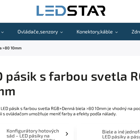
Ovládače,senzory
Konektory,káble
Zdr
la >80 10mm
 pásik s farbou svetla 
mm
 LED pásik s farbou svetla RGB+Denná biela >80 10mm je vhodný na pods
i s ovládačom umožňuje meniť farby a efekty podľa nálady.
Konfigurátory hotových
Biele a iné jedno
sád – LED pásiky na
LED pásiky a pás