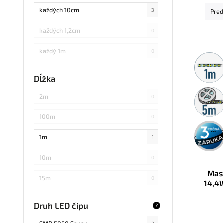
každých 10cm
3
Pred
každých 1,2cm
0
každý 1m
0
Metráž
predaj
každých 3cm
0
Dĺžka
5m
každých 20cm
0
2m
0
rolka
každých 4cm
0
100m
0
3 roky
každých 2cm
0
záruka
1m
1
každých 17cm
1
10m
0
Mas
5
0
15m
0
14,4
D
každých 7,1cm
0
20m
0
Druh LED čipu
?
každých 1,5cm
0
25m
0
SMD 5050 Sanan
2