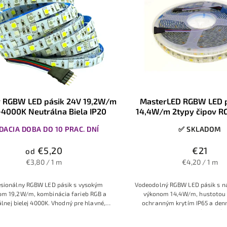
r RGBW LED pásik 24V 19,2W/m
MasterLED RGBW LED p
4000K Neutrálna Biela IP20
14,4W/m 2typy čipov 
Denná biela 60LED/m I
DACIA DOBA DO 10 PRAC. DNÍ
✅ SKLADOM
odolný
€5,20
€21
od
€3,80 / 1 m
€4,20 / 1 m
esion
álny RGBW LED
pásik s vysok
ým
Vodeodolný RGBW LED pásik s na
om 19
,2W/m, kombin
ácia farieb RGB
a
výkonom 14,4 W/m, hustotou
álnej
bielej 4000K
. Vhodný pre hlav
né,
ochranným krytím IP65 a den
čné
aj farebné os
vetlenie domác
ností,
svetlom (4000 K).
el
árií a komerčných
priestorov. D
lhé