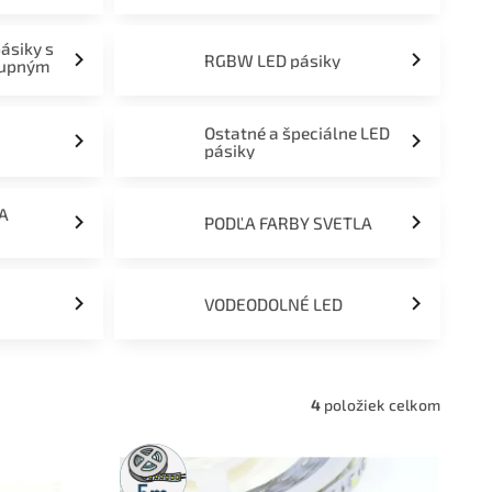
pásiky s
RGBW LED pásiky
tupným
Ostatné a špeciálne LED
pásiky
ĽA
PODĽA FARBY SVETLA
VODEODOLNÉ LED
4
položiek celkom
5m
rolka